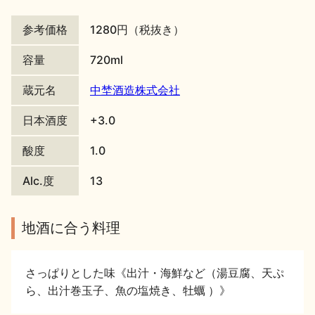
地酒川柳
地酒小説
参考価格
1280円（税抜き）
容量
720ml
蔵元名
中埜酒造株式会社
日本酒度
+3.0
日本酒の楽しみ方特集
酸度
1.0
Alc.度
13
地酒・イベント情報
地酒に合う料理
さっぱりとした味《出汁・海鮮など（湯豆腐、天ぷ
ら、出汁巻玉子、魚の塩焼き、牡蠣 ）》