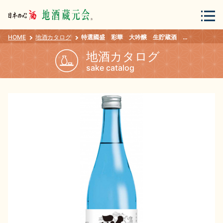
HOME
地酒カタログ
特選國盛 彩華 大吟醸 生貯蔵酒 ７２０ｍｌ
会員登録
ログイン
地酒カタログ
sake catalog
地酒・蔵元について
蔵元紀行
地酒カタログ