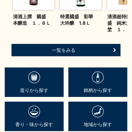
お問い合わせ
清酒上撰 國盛
特選國盛 彩華
清酒超特撰
本醸造 １．８Ｌ
大吟醸 1.8Ｌ
盛 純米大
埜 １．８
一覧をみる
造りから探す
銘柄から探す
香り・味から探す
地域から探す