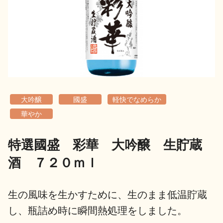
地酒用語集
地酒解体新書
お楽しみコンテンツ
大吟醸
國盛
軽快でなめらか
華やか
特選國盛 彩華 大吟醸 生貯蔵
歳時記
地酒蔵元会検定
酒 ７２０ｍｌ
生の風味を生かすために、生のまま低温貯蔵
し、瓶詰め時に瞬間熱処理をしました。