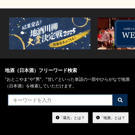
地酒（日本酒）フリーワード検索
“おとこやま”や“男”、”甘い”といった単語の一部やひらがなで地酒
（日本酒）を検索していただけます。
検
索
す
る
「蔵元」とは？
「地酒」とは？