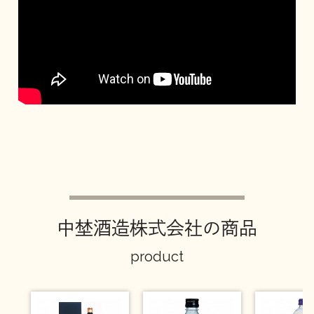
イベント情報TOP
新商品・おすすめ商品
季節の商品
イベント情報
中埜酒造株式会社の商品
地酒蔵元会WEB展示会
地酒蔵元会利酒会
product
美味しい地酒の選び方
地酒蔵元会とは