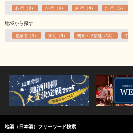
あ 行（9）
か 行（9）
さ 行（4）
た 行（6）
地域から探す
北海道（3）
東北（9）
関東・甲信越（14）
中部
地酒（日本酒）フリーワード検索