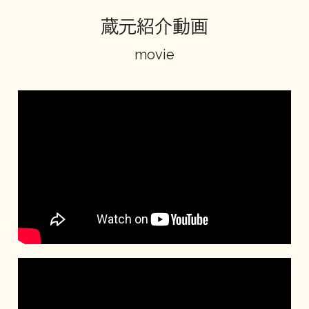
蔵元紹介動画
地酒川柳
地酒小説
movie
日本酒の楽しみ方特集
地酒・イベント情報