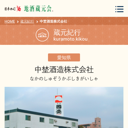
HOME
蔵元紀行
中埜酒造株式会社
会員登録
ログイン
蔵元紀行
kuramoto kikou
地酒・蔵元について
愛知県
中埜酒造株式会社
なかのしゅぞうかぶしきがいしゃ
蔵元紀行
地酒カタログ