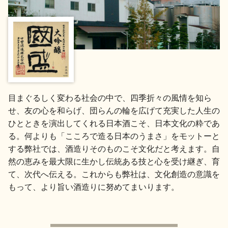
地酒用語集
地酒解体新書
お楽しみコンテンツ
目まぐるしく変わる社会の中で、四季折々の風情を知ら
せ、友の心を和らげ、団らんの輪を広げて充実した人生の
ひとときを演出してくれる日本酒こそ、日本文化の粋であ
る。何よりも「こころで造る日本のうまさ」をモットーと
する弊社では、酒造りそのものこそ文化だと考えます。自
然の恵みを最大限に生かし伝統ある技と心を受け継ぎ、育
歳時記
地酒蔵元会検定
て、次代へ伝える。これからも弊社は、文化創造の意識を
もって、より旨い酒造りに努めてまいります。