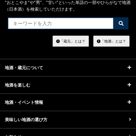
“おとこやま”や“男”、”甘い”といった単語の一部やひらがなで地酒
（日本酒）を検索していただけます。
検
索
す
る
「蔵元」とは？
「地酒」とは？
地酒・蔵元について
地酒を楽しむ
地酒・イベント情報
美味しい地酒の選び方