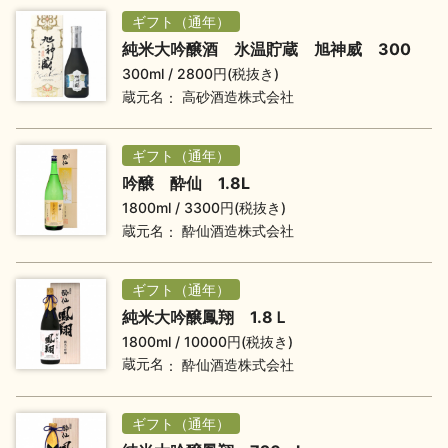
ギフト（通年）
純米大吟醸酒 氷温貯蔵 旭神威 300
地酒用語集
地酒解体新書
300ml
2800円(税抜き)
蔵元名
高砂酒造株式会社
お楽しみコンテンツ
ギフト（通年）
吟醸 酔仙 1.8L
1800ml
3300円(税抜き)
蔵元名
酔仙酒造株式会社
ギフト（通年）
純米大吟醸鳳翔 1.8Ｌ
歳時記
地酒蔵元会検定
1800ml
10000円(税抜き)
蔵元名
酔仙酒造株式会社
ギフト（通年）