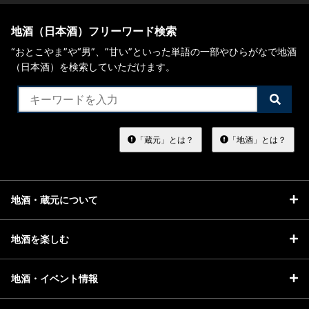
地酒（日本酒）フリーワード検索
“おとこやま”や“男”、”甘い”といった単語の一部やひらがなで地酒
（日本酒）を検索していただけます。
検
索
す
る
「蔵元」とは？
「地酒」とは？
地酒・蔵元について
地酒を楽しむ
地酒・イベント情報