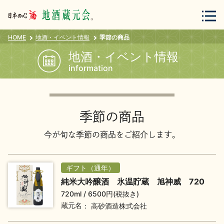
HOME
地酒・イベント情報
季節の商品
会員登録
ログイン
地酒・イベント情報
information
地酒・蔵元について
季節の商品
今が旬な季節の商品をご紹介します。
ギフト（通年）
蔵元紀行
地酒カタログ
純米大吟醸酒 氷温貯蔵 旭神威 720
720ml
6500円(税抜き)
蔵元名
高砂酒造株式会社