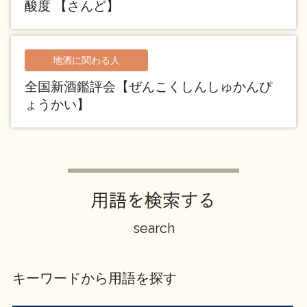
酸度 【さんど】
イベント情報TOP
新商品・おすすめ商品
地酒に関わる人
全国新酒鑑評会【ぜんこくしんしゅかんぴ
ょうかい】
季節の商品
イベント情報
用語を検索する
search
地酒蔵元会WEB展示会
地酒蔵元会利酒会
キーワードから用語を探す
美味しい地酒の選び方
地酒蔵元会とは