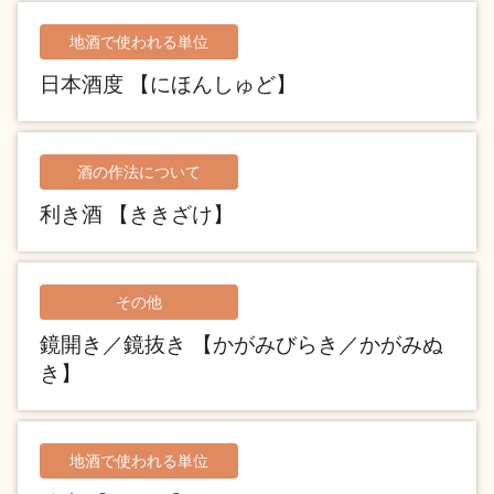
地酒川柳
地酒小説
地酒で使われる単位
日本酒度 【にほんしゅど】
酒の作法について
利き酒 【ききざけ】
日本酒の楽しみ方特集
その他
地酒・イベント情報
鏡開き／鏡抜き 【かがみびらき／かがみぬ
き】
地酒で使われる単位