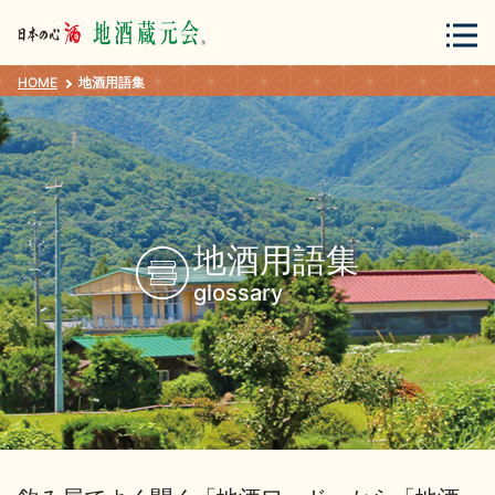
HOME
地酒用語集
会員登録
ログイン
地酒・蔵元について
地酒用語集
glossary
蔵元紀行
地酒カタログ