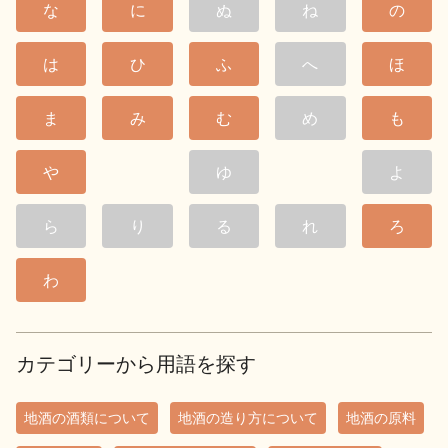
な
に
ぬ
ね
の
は
ひ
ふ
へ
ほ
ま
み
む
め
も
や
ゆ
よ
ら
り
る
れ
ろ
わ
カテゴリーから用語を探す
地酒の酒類について
地酒の造り方について
地酒の原料