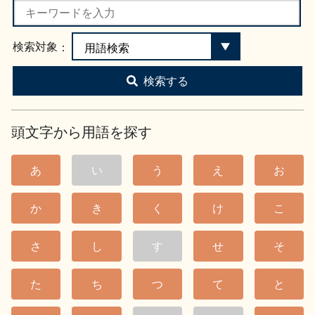
お問い合わせ
検索対象
検索する
頭文字から用語を探す
あ
い
う
え
お
か
き
く
け
こ
さ
し
す
せ
そ
た
ち
つ
て
と