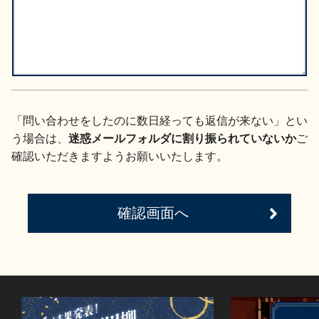
イベント情報TOP
新商品・おすすめ商品
「問い合わせをしたのに数日経っても返信が来ない」とい
季節の商品
イベント情報
う場合は、
迷惑メールフォルダに割り振られていないか
ご
確認いただきますようお願いいたします。
確認画面へ
地酒蔵元会WEB展示会
地酒蔵元会利酒会
美味しい地酒の選び方
地酒蔵元会とは