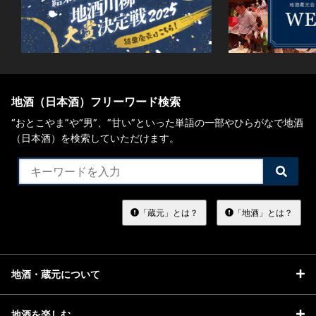
お問い合わせ
地酒（日本酒）フリーワード検索
“おとこやま”や“男”、”甘い”といった単語の一部やひらがなで地酒
（日本酒）を検索していただけます。
検
索
す
る
「蔵元」とは？
「地酒」とは？
地酒・蔵元について
地酒を楽しむ