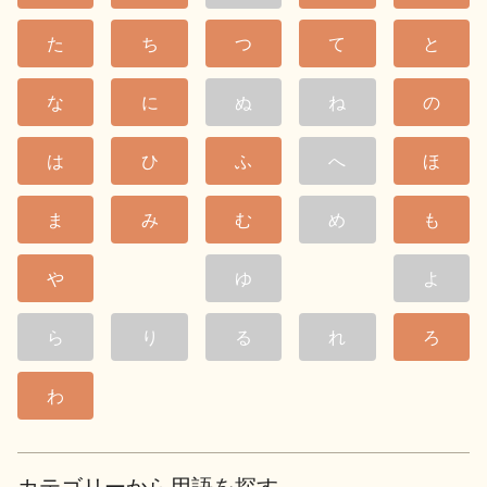
た
ち
つ
て
と
な
に
ぬ
ね
の
は
ひ
ふ
へ
ほ
ま
み
む
め
も
や
ゆ
よ
ら
り
る
れ
ろ
わ
カテゴリーから用語を探す