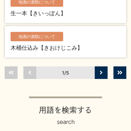
地酒の酒類について
イベント情報TOP
新商品・おすすめ商品
生一本【きいっぽん】
地酒の酒類について
木桶仕込み【きおけじこみ】
季節の商品
イベント情報
1/5
地酒蔵元会WEB展示会
地酒蔵元会利酒会
用語を検索する
search
美味しい地酒の選び方
地酒蔵元会とは