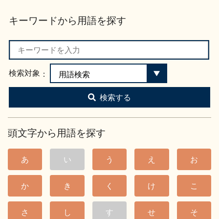
お問い合わせ
キーワードから用語を探す
検索対象
検索する
頭文字から用語を探す
あ
い
う
え
お
か
き
く
け
こ
さ
し
す
せ
そ