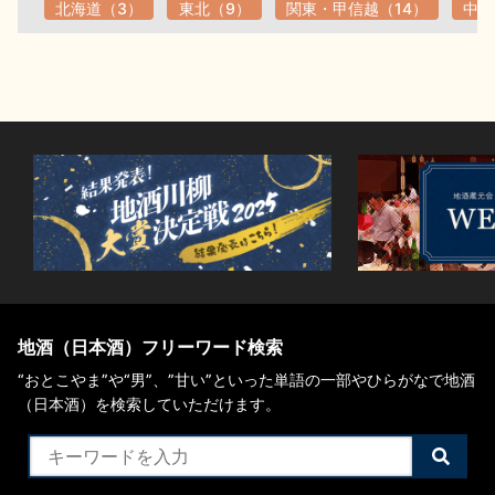
北海道（3）
東北（9）
関東・甲信越（14）
中部
お問い合わせ
地酒（日本酒）フリーワード検索
“おとこやま”や“男”、”甘い”といった単語の一部やひらがなで地酒
（日本酒）を検索していただけます。
検
索