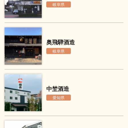
岐阜県
地酒川柳
地酒小説
奥飛騨酒造
岐阜県
日本酒の楽しみ方特集
地酒・イベント情報
中埜酒造
愛知県