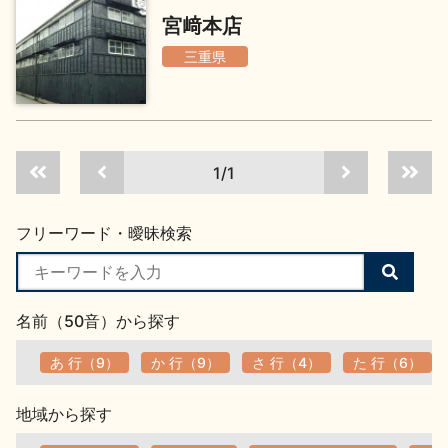
イベント情報TOP
新商品・おすすめ商品
宮﨑本店
三重県
1/1
季節の商品
イベント情報
フリーワード・曖昧検索
検
索
す
名前（50音）から探す
る
地酒蔵元会WEB展示会
地酒蔵元会利酒会
あ 行（9）
か 行（9）
さ 行（4）
た 行（6）
地域から探す
美味しい地酒の選び方
地酒蔵元会とは