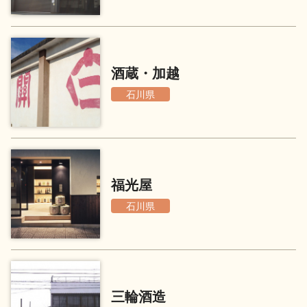
地酒用語集
地酒解体新書
酒蔵・加越
石川県
お楽しみコンテンツ
福光屋
石川県
歳時記
地酒蔵元会検定
三輪酒造