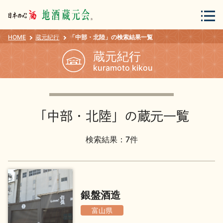
HOME
蔵元紀行
「中部・北陸」の検索結果一覧
会員登録
ログイン
蔵元紀行
kuramoto kikou
地酒・蔵元について
「中部・北陸」の蔵元一覧
検索結果：7件
蔵元紀行
地酒カタログ
銀盤酒造
富山県