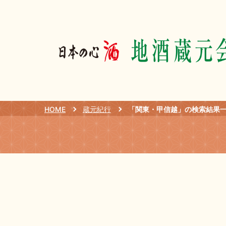
HOME
蔵元紀行
「関東・甲信越」の検索結果