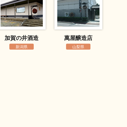
加賀の井酒造
萬屋醸造店
新潟県
山梨県