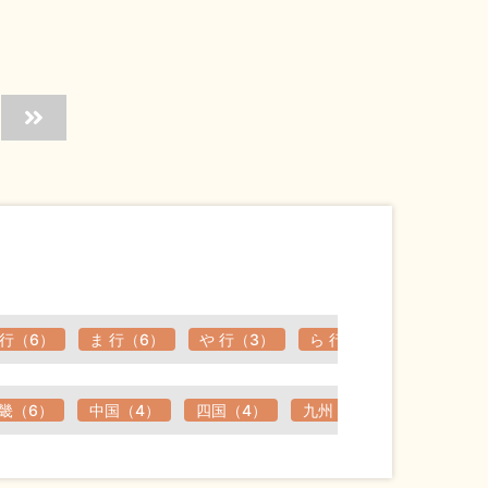
 行（6）
ま 行（6）
や 行（3）
ら 行（1）
わ 行（0
畿（6）
中国（4）
四国（4）
九州（2）