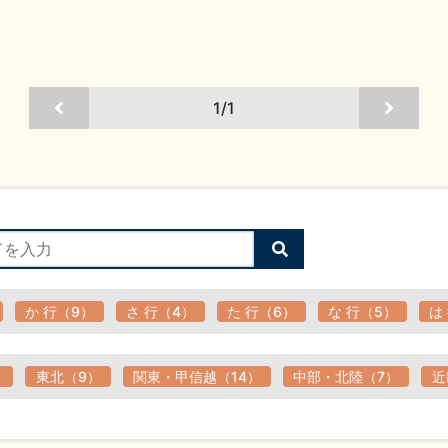
1/1
検
索
す
る
か 行（9）
さ 行（4）
た 行（6）
な 行（5）
は
）
東北（9）
関東・甲信越（14）
中部・北陸（7）
近