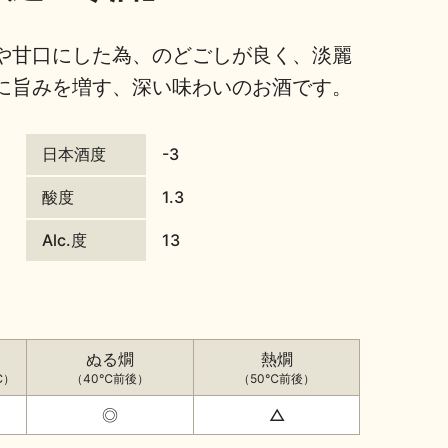
や甘口にした為、のどごしが良く、淡麗
に旨みを増す、深い味わいのお酒です。
日本酒度
-3
酸度
1.3
Alc.度
13
ぬる燗
熱燗
℃）
（40℃前後）
（50℃前後）
◎
△