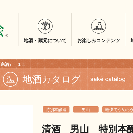
地酒・蔵元について
お楽しみコンテンツ
清酒 男山 特別本醸造「寒酒」 １．８Ｌ
地酒カタログ
sake catalog
特別本醸造
男山
軽快でなめら
清酒 男山 特別本