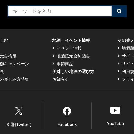
検
索
す
る
しむ
地酒・イベント情報
その他
イベント情報
地酒
元会検定
地酒蔵元会利酒会
サイ
柳キャンペーン
季節商品
サイ
説
美味しい地酒の選び方
利用
の楽しみ方特集
お知らせ
プラ
YouTube
X (旧Twitter)
Facebook