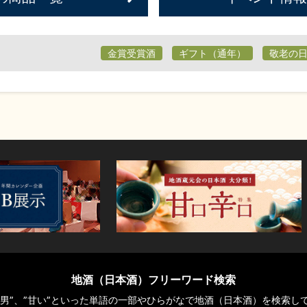
金賞受賞酒
ギフト（通年）
敬老の
地酒（日本酒）フリーワード検索
や“男”、”甘い”といった単語の一部やひらがなで地酒（日本酒）を検索し