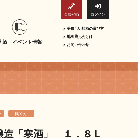
会員登録
ログイン
美味しい地酒の選び方
地酒蔵元会とは
地酒・イベント情報
お問い合わせ
か
爽やか
醸造「寒酒」 １．８Ｌ