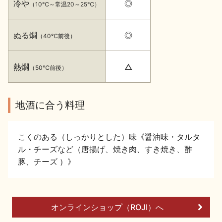
冷や
◎
（10℃～常温20～25℃）
イベント情報TOP
新商品・おすすめ商品
ぬる燗
◎
（40℃前後）
熱燗
△
（50℃前後）
季節の商品
イベント情報
地酒に合う料理
こくのある（しっかりとした）味《醤油味・タルタ
ル・チーズなど（唐揚げ、焼き肉、すき焼き、酢
豚、チーズ ）》
地酒蔵元会WEB展示会
地酒蔵元会利酒会
美味しい地酒の選び方
オンラインショップ（ROJI）へ
地酒蔵元会とは