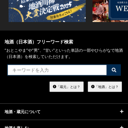
地酒（日本酒）フリーワード検索
“おとこやま”や“男”、”甘い”といった単語の一部やひらがなで地酒
（日本酒）を検索していただけます。
検
索
す
る
「蔵元」とは？
「地酒」とは？
地酒・蔵元について
地酒を楽しむ