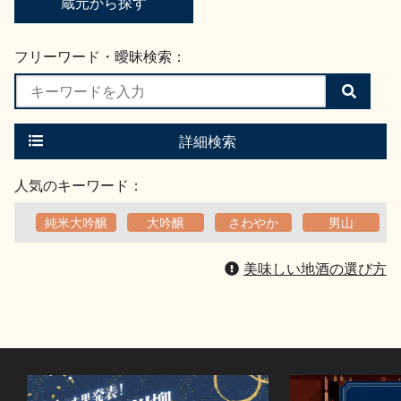
蔵元から探す
フリーワード・曖昧検索：
検
索
す
る
詳細検索
人気のキーワード：
純米大吟醸
大吟醸
さわやか
男山
美味しい地酒の選び方