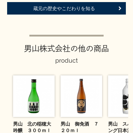
お問い合わせ
蔵元の歴史やこだわりを知る
男山株式会社の他の商品
product
男山 北の稲穂大
男山 御免酒 ７
男山 スパ
吟醸 ３００ｍｌ
２０ｍｌ
ング日本酒