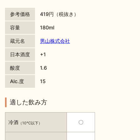
地酒川柳
地酒小説
参考価格
419円（税抜き）
容量
180ml
蔵元名
男山株式会社
日本酒度
+1
日本酒の楽しみ方特集
酸度
1.6
Alc.度
15
地酒・イベント情報
適した飲み方
冷酒
〇
（10℃以下）