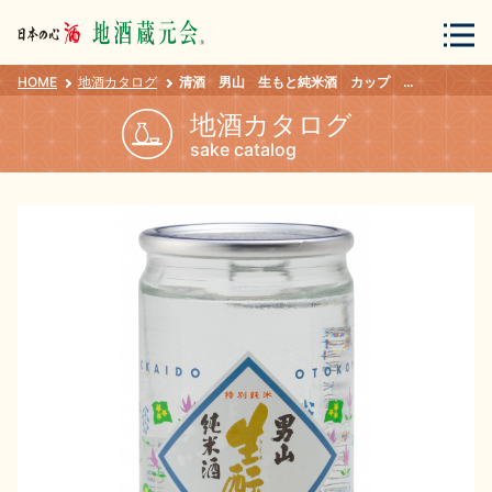
HOME
地酒カタログ
清酒 男山 生もと純米酒 カップ １８０ｍｌ
会員登録
ログイン
地酒カタログ
sake catalog
地酒・蔵元について
蔵元紀行
地酒カタログ