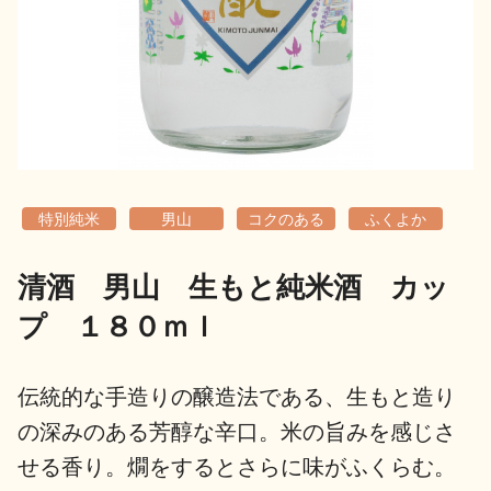
地酒用語集
地酒解体新書
お楽しみコンテンツ
特別純米
男山
コクのある
ふくよか
清酒 男山 生もと純米酒 カッ
プ １８０ｍｌ
歳時記
地酒蔵元会検定
伝統的な手造りの醸造法である、生もと造り
の深みのある芳醇な辛口。米の旨みを感じさ
せる香り。燗をするとさらに味がふくらむ。