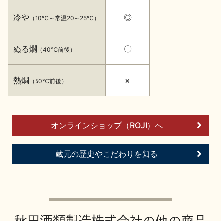
イベント情報TOP
新商品・おすすめ商品
冷や
◎
（10℃～常温20～25℃）
ぬる燗
〇
（40℃前後）
熱燗
×
（50℃前後）
季節の商品
イベント情報
オンラインショップ（ROJI）へ
蔵元の歴史やこだわりを知る
地酒蔵元会WEB展示会
地酒蔵元会利酒会
美味しい地酒の選び方
地酒蔵元会とは
秋田酒類製造株式会社の他の商品