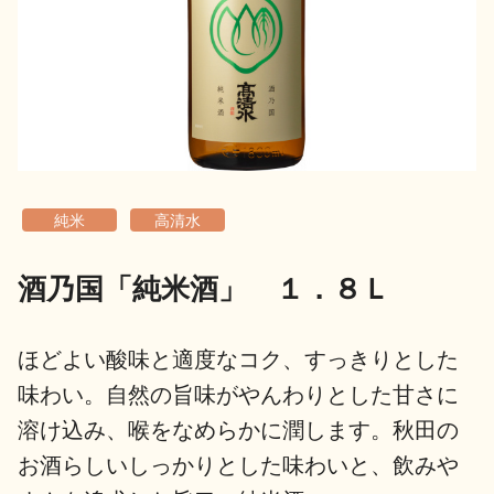
地酒用語集
地酒解体新書
お楽しみコンテンツ
純米
高清水
酒乃国「純米酒」 １．８Ｌ
歳時記
地酒蔵元会検定
ほどよい酸味と適度なコク、すっきりとした
味わい。自然の旨味がやんわりとした甘さに
溶け込み、喉をなめらかに潤します。秋田の
お酒らしいしっかりとした味わいと、飲みや