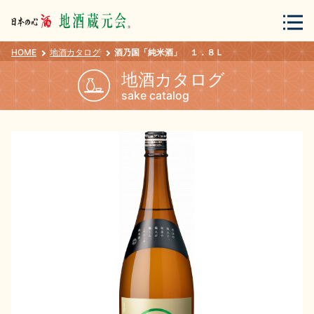
HOME
地酒カタログ
酒乃国「純米酒」 １．８Ｌ
会員登録
ログイン
地酒カタログ
sake catalog
地酒・蔵元について
蔵元紀行
地酒カタログ