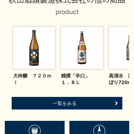
お問い合わせ
product
大吟醸 ７２０ｍ
精撰「辛口」
高清水 新
ｌ
１．８Ｌ
ぼり720ml
一覧をみる