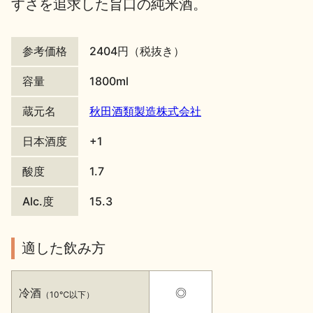
すさを追求した旨口の純米酒。
地酒川柳
地酒小説
参考価格
2404円（税抜き）
容量
1800ml
蔵元名
秋田酒類製造株式会社
日本酒の楽しみ方特集
日本酒度
+1
酸度
1.7
地酒・イベント情報
Alc.度
15.3
適した飲み方
冷酒
◎
（10℃以下）