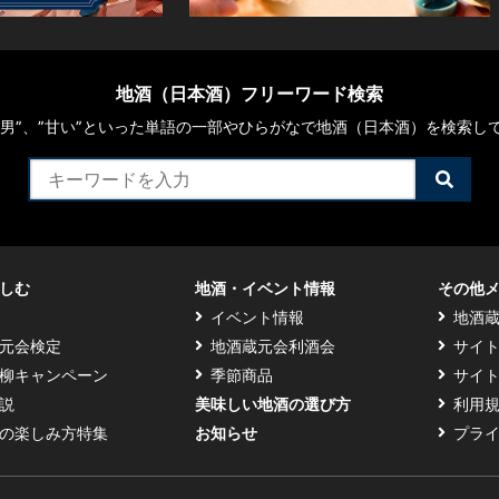
地酒（日本酒）フリーワード検索
や“男”、”甘い”といった単語の一部やひらがなで地酒（日本酒）を検索し
検
索
す
る
しむ
地酒・イベント情報
その他
イベント情報
地酒
元会検定
地酒蔵元会利酒会
サイ
柳キャンペーン
季節商品
サイ
説
美味しい地酒の選び方
利用
の楽しみ方特集
お知らせ
プラ