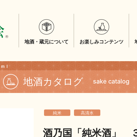
地酒・蔵元について
お楽しみコンテンツ
０ｍｌ
地酒カタログ
sake catalog
純米
高清水
酒乃国「純米酒」 