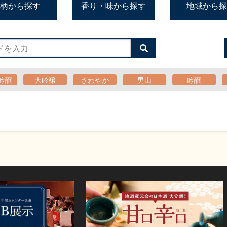
柄から探す
香り・味から探す
地域から探
検
索
す
る
吟醸
大吟醸
さわやか
男山
吟醸