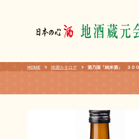
HOME
地酒カタログ
酒乃国「純米酒」 ３０