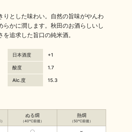
きりとした味わい。自然の旨味がやんわ
めらかに潤します。秋田のお酒らしいし
さを追求した旨口の純米酒。
日本酒度
+1
酸度
1.7
Alc.度
15.3
ぬる燗
熱燗
℃）
（40℃前後）
（50℃前後）
〇
×