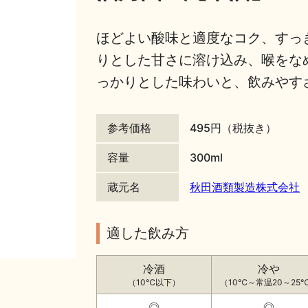
ほどよい酸味と適度なコク、すっ
りとした甘さに溶け込み、喉をな
っかりとした味わいと、飲みやす
参考価格
495円（税抜き）
容量
300ml
蔵元名
秋田酒類製造株式会社
適した飲み方
冷酒
冷や
（10℃以下）
（10℃～常温20～25
◎
◎