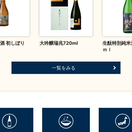
酒 初しぼり
大吟醸瑞兆720ml
生酛特別純米酒
ｍｌ
一覧をみる