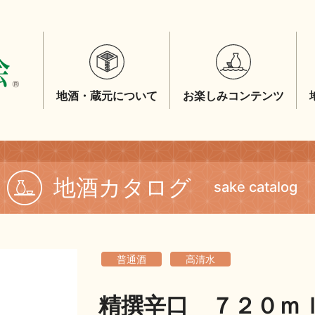
地酒・蔵元について
お楽しみコンテンツ
地酒カタログ
sake catalog
普通酒
高清水
精撰辛口 ７２０ｍ