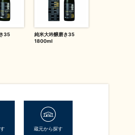
き35
純米大吟醸磨き35
1800ml
す
蔵元から探す