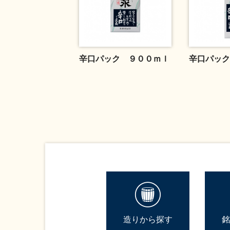
辛口パック ９００ｍｌ
辛口パック
造りから探す
銘