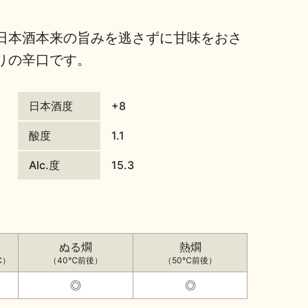
日本酒本来の旨みを逃さずに甘味をおさ
りの辛口です。
日本酒度
+8
酸度
1.1
Alc.度
15.3
ぬる燗
熱燗
℃）
（40℃前後）
（50℃前後）
◎
◎