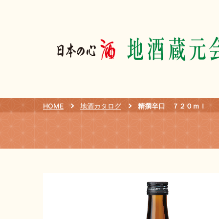
HOME
地酒カタログ
精撰辛口 ７２０ｍｌ