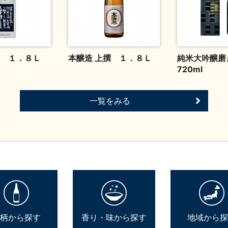
 １．８Ｌ
本醸造 上撰 １．８Ｌ
純米大吟醸磨
720ml
一覧をみる
柄から探す
香り・味から探す
地域から探