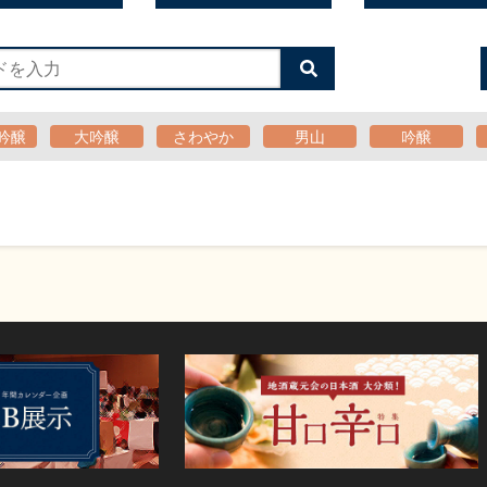
検
索
す
る
吟醸
大吟醸
さわやか
男山
吟醸