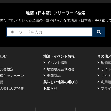
地酒（日本酒）フリーワード検索
や“男”、”甘い”といった単語の一部やひらがなで地酒（日本酒）を検索し
検
索
す
る
しむ
地酒・イベント情報
その他
イベント情報
地酒
元会検定
地酒蔵元会利酒会
サイ
柳キャンペーン
季節商品
サイ
説
美味しい地酒の選び方
利用
の楽しみ方特集
お知らせ
プラ