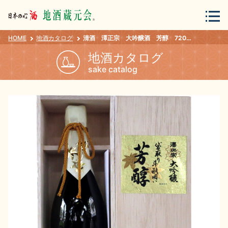
HOME
地酒カタログ
清酒 澤正宗 大吟醸酒 芳醇 720ml
会員登録
ログイン
地酒カタログ
sake catalog
地酒・蔵元について
蔵元紀行
地酒カタログ