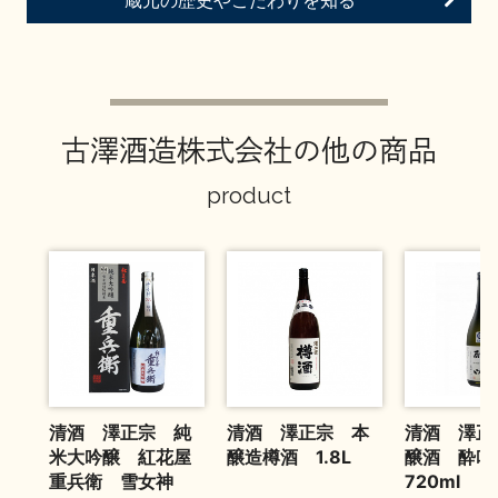
蔵元の歴史やこだわりを知る
お問い合わせ
古澤酒造株式会社の他の商品
product
清酒 澤正宗 純
清酒 澤正宗 本
清酒 澤正
米大吟醸 紅花屋
醸造樽酒 1.8L
醸酒 酔
重兵衛 雪女神
720ml