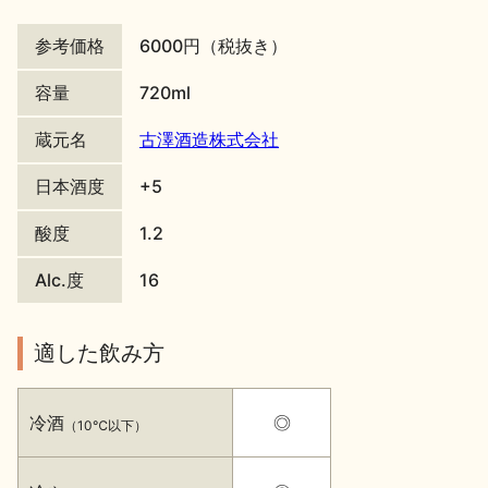
地酒川柳
地酒小説
参考価格
6000円（税抜き）
容量
720ml
蔵元名
古澤酒造株式会社
日本酒度
+5
日本酒の楽しみ方特集
酸度
1.2
Alc.度
16
地酒・イベント情報
適した飲み方
冷酒
◎
（10℃以下）