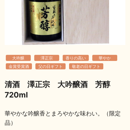
地酒用語集
地酒解体新書
お楽しみコンテンツ
大吟醸
澤正宗
香りの高い
華やか
金賞受賞酒
父の日ギフト
敬老の日ギフト
清酒 澤正宗 大吟醸酒 芳醇
歳時記
地酒蔵元会検定
720ml
華やかな吟醸香とまろやかな味わい。（限定
品）