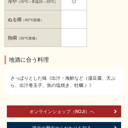
冷や
◎
（10℃～常温20～25℃）
イベント情報TOP
新商品・おすすめ商品
ぬる燗
（40℃前後）
熱燗
（50℃前後）
季節の商品
イベント情報
地酒に合う料理
さっぱりとした味《出汁・海鮮など（湯豆腐、天ぷ
ら、出汁巻玉子、魚の塩焼き、牡蠣 ）》
地酒蔵元会WEB展示会
地酒蔵元会利酒会
オンラインショップ（ROJI）へ
美味しい地酒の選び方
地酒蔵元会とは