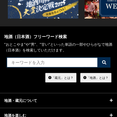
地酒（日本酒）フリーワード検索
“おとこやま”や“男”、”甘い”といった単語の一部やひらがなで地酒
（日本酒）を検索していただけます。
検
索
す
る
「蔵元」とは？
「地酒」とは？
地酒・蔵元について
地酒を楽しむ