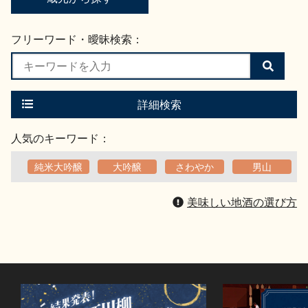
フリーワード・曖昧検索：
検
索
す
る
詳細検索
人気のキーワード：
純米大吟醸
大吟醸
さわやか
男山
美味しい地酒の選び方