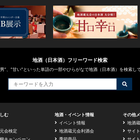
地酒（日本酒）フリーワード検索
や“男”、”甘い”といった単語の一部やひらがなで地酒（日本酒）を検索し
検
索
す
る
しむ
地酒・イベント情報
その他
イベント情報
地酒
元会検定
地酒蔵元会利酒会
サイ
柳キャンペーン
季節商品
サイ