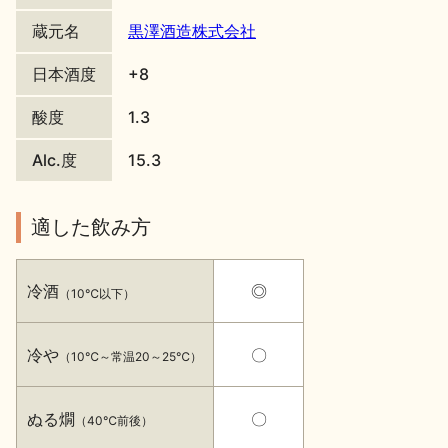
蔵元名
黒澤酒造株式会社
地酒川柳
地酒小説
日本酒度
+8
酸度
1.3
Alc.度
15.3
日本酒の楽しみ方特集
適した飲み方
地酒・イベント情報
冷酒
◎
（10℃以下）
冷や
〇
（10℃～常温20～25℃）
ぬる燗
〇
（40℃前後）