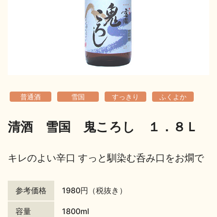
地酒用語集
地酒解体新書
お楽しみコンテンツ
普通酒
雪国
すっきり
ふくよか
清酒 雪国 鬼ころし １．８Ｌ
歳時記
地酒蔵元会検定
キレのよい辛口 すっと馴染む呑み口をお燗で
参考価格
1980円（税抜き）
容量
1800ml