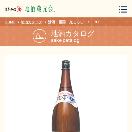
HOME
地酒カタログ
清酒 雪国 鬼ころし １．８Ｌ
会員登録
ログイン
地酒カタログ
sake catalog
地酒・蔵元について
蔵元紀行
地酒カタログ