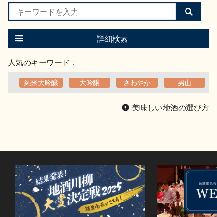
検
索
す
る
詳細検索
人気のキーワード：
純米大吟醸
大吟醸
さわやか
男山
美味しい地酒の選び方