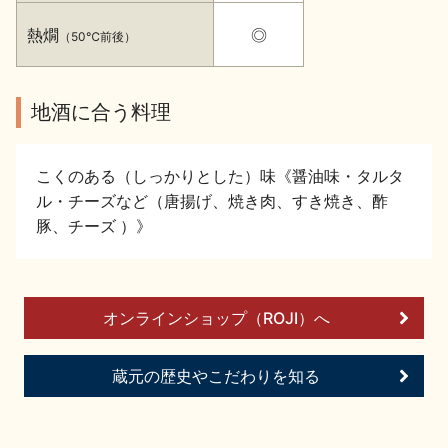
イベント情報TOP
新商品・おすすめ商品
熱燗
◎
（50℃前後）
地酒に合う料理
季節の商品
イベント情報
こくのある（しっかりとした）味《醤油味・タルタ
ル・チーズなど（唐揚げ、焼き肉、すき焼き、酢
豚、チーズ ）》
オンラインショップ（ROJI）へ
地酒蔵元会WEB展示会
地酒蔵元会利酒会
蔵元の歴史やこだわりを知る
美味しい地酒の選び方
地酒蔵元会とは