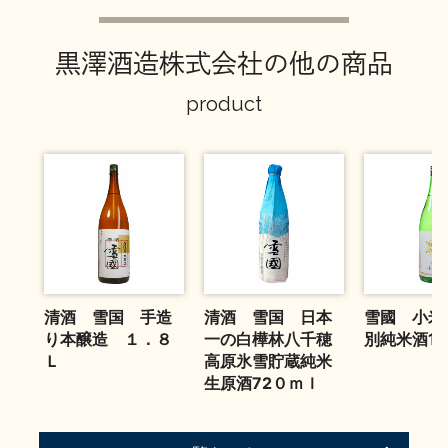
お問い合わせ
黒澤酒造株式会社の他の商品
product
清酒 雪国 手造
清酒 雪国 日本
雪國 小米
り本醸造 １．８
一の白樺林八千穂
別純米酒18
Ｌ
高原氷雪貯蔵純米
生原酒72０ｍｌ