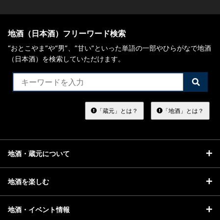
地酒（日本酒）フリーワード検索
“おとこやま”や“男”、”甘い”といった単語の一部やひらがなで地酒
（日本酒）を検索していただけます。
検
索
す
る
「蔵元」とは？
「地酒」とは？
地酒・蔵元について
地酒を楽しむ
地酒・イベント情報