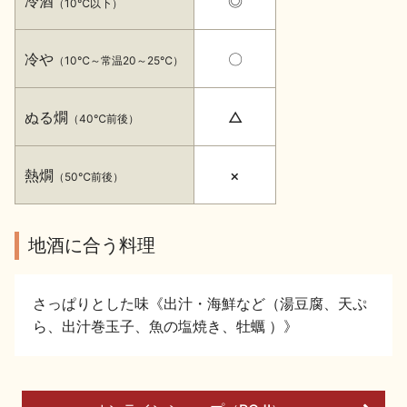
冷酒
◎
（10℃以下）
イベント情報TOP
新商品・おすすめ商品
冷や
〇
（10℃～常温20～25℃）
ぬる燗
△
（40℃前後）
季節の商品
イベント情報
熱燗
×
（50℃前後）
地酒に合う料理
さっぱりとした味《出汁・海鮮など（湯豆腐、天ぷ
地酒蔵元会WEB展示会
地酒蔵元会利酒会
ら、出汁巻玉子、魚の塩焼き、牡蠣 ）》
美味しい地酒の選び方
地酒蔵元会とは