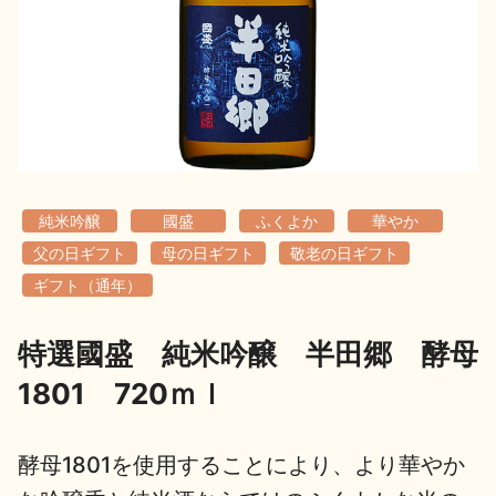
地酒用語集
地酒解体新書
お楽しみコンテンツ
純米吟醸
國盛
ふくよか
華やか
父の日ギフト
母の日ギフト
敬老の日ギフト
ギフト（通年）
特選國盛 純米吟醸 半田郷 酵母
歳時記
地酒蔵元会検定
1801 720ｍｌ
酵母1801を使用することにより、より華やか