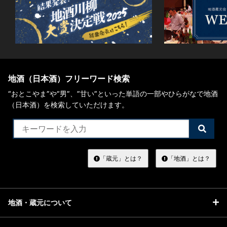
地酒（日本酒）フリーワード検索
“おとこやま”や“男”、”甘い”といった単語の一部やひらがなで地酒
（日本酒）を検索していただけます。
検
索
す
る
「蔵元」とは？
「地酒」とは？
地酒・蔵元について