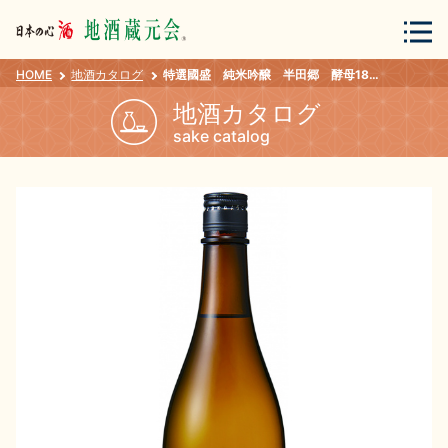
HOME
地酒カタログ
特選國盛 純米吟醸 半田郷 酵母1801 720ｍｌ
会員登録
ログイン
地酒カタログ
sake catalog
地酒・蔵元について
蔵元紀行
地酒カタログ