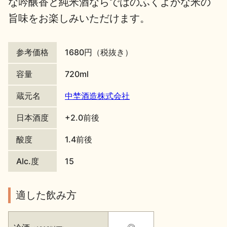
な吟醸香と純米酒ならではのふくよかな米の
旨味をお楽しみいただけます。
地酒川柳
地酒小説
参考価格
1680円（税抜き）
容量
720ml
蔵元名
中埜酒造株式会社
日本酒の楽しみ方特集
日本酒度
+2.0前後
酸度
1.4前後
地酒・イベント情報
Alc.度
15
適した飲み方