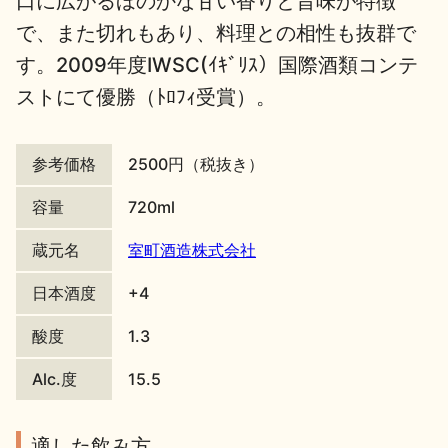
口に広がるほのかな甘い香りと旨味が特徴
で、また切れもあり、料理との相性も抜群で
地酒川柳
地酒小説
す。2009年度IWSC(ｲｷﾞﾘｽ）国際酒類コンテ
ストにて優勝（ﾄﾛﾌｨ受賞）。
参考価格
2500円（税抜き）
日本酒の楽しみ方特集
容量
720ml
蔵元名
室町酒造株式会社
地酒・イベント情報
日本酒度
+4
酸度
1.3
Alc.度
15.5
適した飲み方