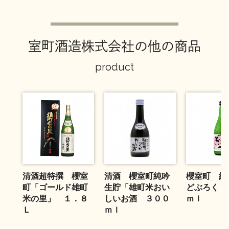
お問い合わせ
室町酒造株式会社の他の商品
product
清酒超特撰 櫻室
清酒 櫻室町純吟
櫻室町 純
町「ゴールド雄町
生貯「雄町米おい
どぶろく 
米の里」 １．８
しいお酒 ３００
ｍｌ
Ｌ
ｍｌ