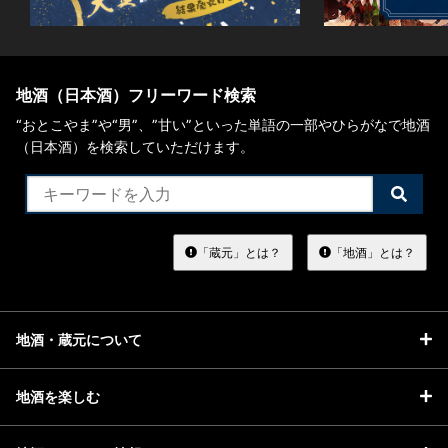
地酒（日本酒）フリーワード検索
“おとこやま”や“男”、”甘い”といった単語の一部やひらがなで地酒
（日本酒）を検索していただけます。
検
索
す
る
「蔵元」とは？
「地酒」とは？
地酒・蔵元について
地酒を楽しむ