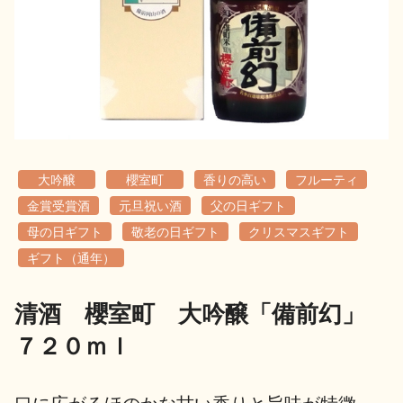
地酒用語集
地酒解体新書
お楽しみコンテンツ
大吟醸
櫻室町
香りの高い
フルーティ
金賞受賞酒
元旦祝い酒
父の日ギフト
母の日ギフト
敬老の日ギフト
クリスマスギフト
ギフト（通年）
歳時記
地酒蔵元会検定
清酒 櫻室町 大吟醸「備前幻」
７２０ｍｌ