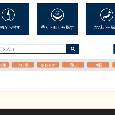
柄から探す
香り・味から探す
地域から探
検
索
す
る
吟醸
大吟醸
さわやか
男山
吟醸