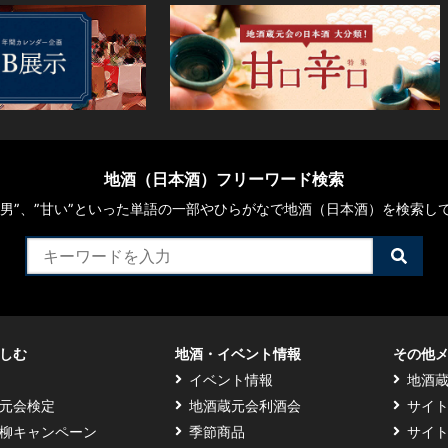
地酒（日本酒）フリーワード検索
や“男”、”甘い”といった単語の一部やひらがなで地酒（日本酒）を検索し
検
索
す
る
しむ
地酒・イベント情報
その他
イベント情報
地酒
元会検定
地酒蔵元会利酒会
サイ
柳キャンペーン
季節商品
サイ