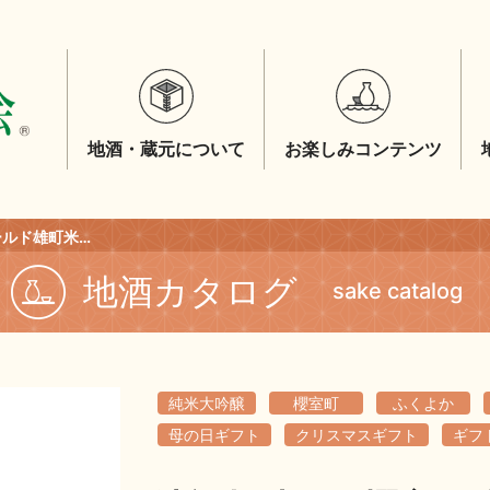
地酒・蔵元について
お楽しみコンテンツ
清酒超特撰 櫻室町「ゴールド雄町米の里」 １．８Ｌ
地酒カタログ
sake catalog
純米大吟醸
櫻室町
ふくよか
母の日ギフト
クリスマスギフト
ギフ