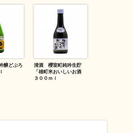
吟醸どぶろ
清酒 櫻室町純吟生貯
ｌ
「雄町米おいしいお酒
３００ｍｌ