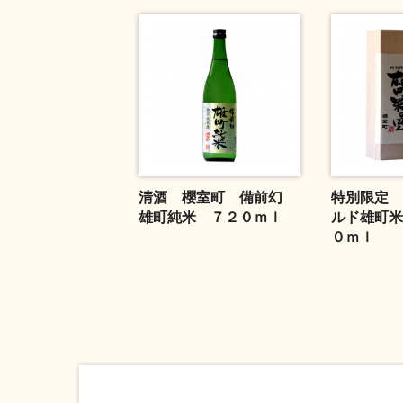
清酒 櫻室町 備前幻
特別限定 
雄町純米 ７２０ｍｌ
ルド雄町米
０ｍｌ