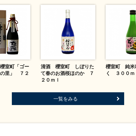
櫻室町「ゴー
清酒 櫻室町 しぼりた
櫻室町 純米
の里」 ７２
て春のお酒桜ほのか ７
く ３００ｍ
２０ｍｌ
一覧をみる