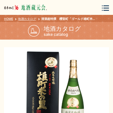
HOME
地酒カタログ
清酒超特撰 櫻室町「ゴールド雄町米の里」 １．８Ｌ
会員登録
ログイン
地酒カタログ
sake catalog
地酒・蔵元について
蔵元紀行
地酒カタログ