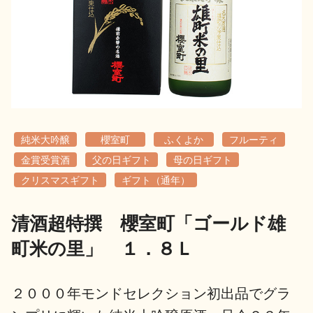
地酒用語集
地酒解体新書
お楽しみコンテンツ
純米大吟醸
櫻室町
ふくよか
フルーティ
金賞受賞酒
父の日ギフト
母の日ギフト
クリスマスギフト
ギフト（通年）
清酒超特撰 櫻室町「ゴールド雄
歳時記
地酒蔵元会検定
町米の里」 １．８Ｌ
２０００年モンドセレクション初出品でグラ