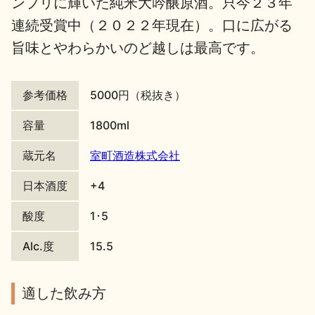
ンプリに輝いた純米大吟醸原酒。只今２３年
連続受賞中（２０２２年現在）。口に広がる
地酒川柳
地酒小説
旨味とやわらかいのど越しは最高です。
参考価格
5000円（税抜き）
容量
1800ml
日本酒の楽しみ方特集
蔵元名
室町酒造株式会社
日本酒度
+4
地酒・イベント情報
酸度
1･5
Alc.度
15.5
適した飲み方