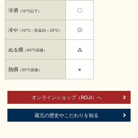
イベント情報TOP
新商品・おすすめ商品
冷酒
〇
（10℃以下）
冷や
◎
（10℃～常温20～25℃）
ぬる燗
△
（40℃前後）
季節の商品
イベント情報
熱燗
×
（50℃前後）
オンラインショップ（ROJI）へ
地酒蔵元会WEB展示会
地酒蔵元会利酒会
蔵元の歴史やこだわりを知る
美味しい地酒の選び方
地酒蔵元会とは