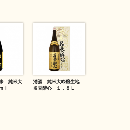
昧 純米大
清酒 純米大吟醸生地
ｍｌ
名誉醉心 １．８Ｌ