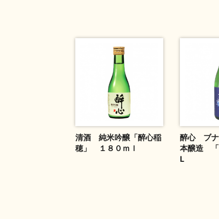
清酒 純米吟醸「醉心稲
醉心 ブナ
穂」 １８０ｍｌ
本醸造 「
L