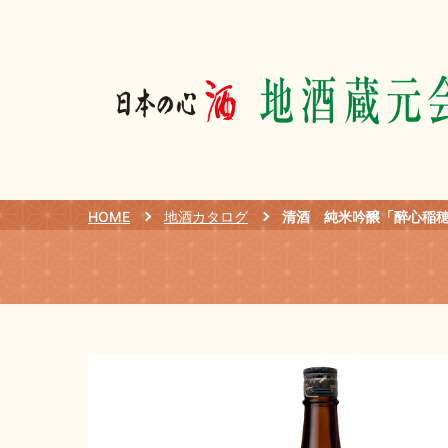
HOME
地酒カタログ
清酒 純米吟醸「醉心稲