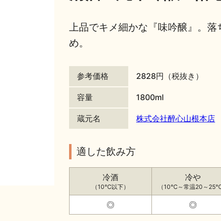
上品でキメ細かな『味吟醸』。落
め。
参考価格
2828円（税抜き）
容量
1800ml
蔵元名
株式会社醉心山根本店
適した飲み方
冷酒
冷や
（10℃以下）
（10℃～常温20～25
◎
◎