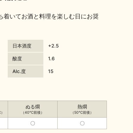
ち着いてお酒と料理を楽しむ日にお奨
日本酒度
+2.5
酸度
1.6
Alc.度
15
ぬる燗
熱燗
℃）
（40℃前後）
（50℃前後）
〇
〇