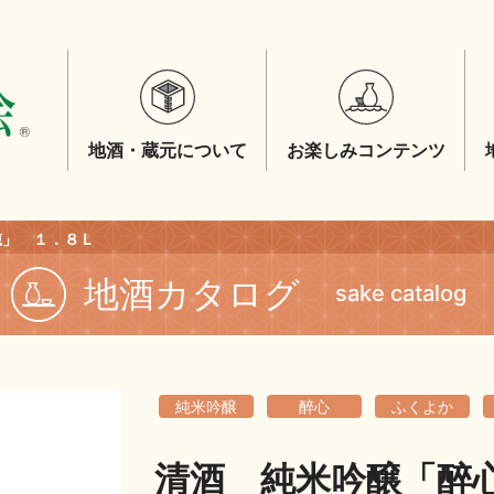
地酒・蔵元について
お楽しみコンテンツ
穂」 １．８Ｌ
地酒カタログ
sake catalog
純米吟醸
醉心
ふくよか
清酒 純米吟醸「醉