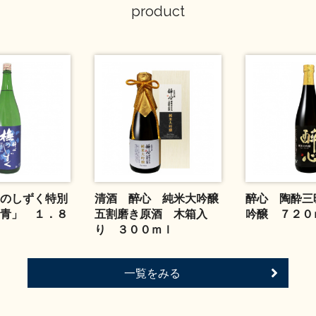
product
のしずく特別
清酒 醉心 純米大吟醸
醉心 陶酔三
青」 １．８
五割磨き原酒 木箱入
吟醸 ７２０
り ３００ｍｌ
一覧をみる