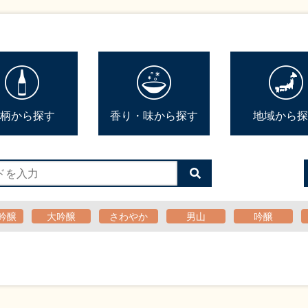
柄から探す
香り・味から探す
地域から探
検
索
す
る
吟醸
大吟醸
さわやか
男山
吟醸