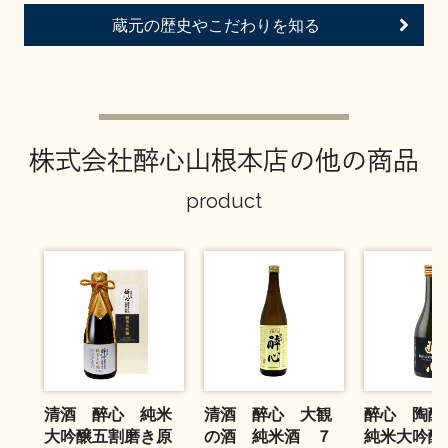
お問い合わせ
蔵元の歴史やこだわりを知る
株式会社醉心山根本店の他の商品
product
清酒 醉心 純米
清酒 醉心 大観
醉心 陶
大吟醸五割磨き原
の酒 純米酒 ７
純米大吟醸1