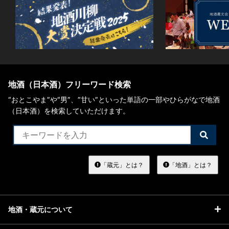
地酒（日本酒）フリーワード検索
“おとこやま”や“男”、”甘い”といった単語の一部やひらがなで地酒
（日本酒）を検索していただけます。
検
索
す
る
「蔵元」とは？
「地酒」とは？
地酒・蔵元について