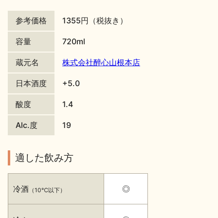
地酒川柳
地酒小説
参考価格
1355円（税抜き）
容量
720ml
蔵元名
株式会社醉心山根本店
日本酒度
+5.0
日本酒の楽しみ方特集
酸度
1.4
Alc.度
19
地酒・イベント情報
適した飲み方
冷酒
◎
（10℃以下）