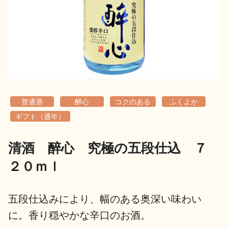
地酒用語集
地酒解体新書
お楽しみコンテンツ
普通酒
醉心
コクのある
ふくよか
ギフト（通年）
清酒 醉心 究極の五段仕込 ７
歳時記
地酒蔵元会検定
２０ｍｌ
五段仕込みにより、幅のある奥深い味わい
に。香り穏やかな辛口のお酒。