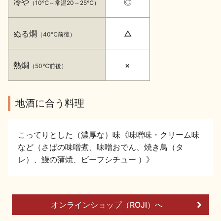
冷や
◎
（10℃～常温20～25℃）
イベント情報TOP
新商品・おすすめ商品
ぬる燗
△
（40℃前後）
熱燗
×
（50℃前後）
季節の商品
イベント情報
地酒に合う料理
こってりとした（濃厚な）味《味噌味・クリーム味
など（さばの味噌煮、味噌おでん、焼き鳥（タ
レ）、鰻の蒲焼、ビーフシチュー ）》
地酒蔵元会WEB展示会
地酒蔵元会利酒会
オンラインショップ（ROJI）へ
美味しい地酒の選び方
地酒蔵元会とは