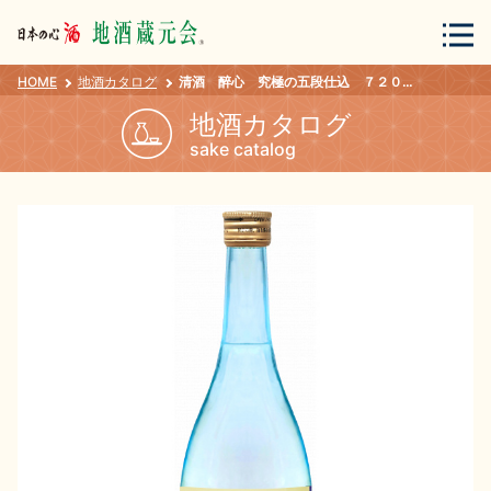
HOME
地酒カタログ
清酒 醉心 究極の五段仕込 ７２０ｍｌ
会員登録
ログイン
地酒カタログ
sake catalog
地酒・蔵元について
蔵元紀行
地酒カタログ