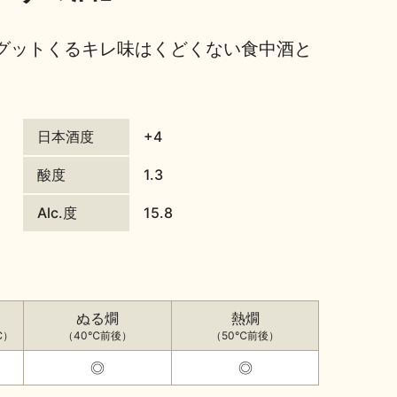
グットくるキレ味はくどくない食中酒と
日本酒度
+4
酸度
1.3
Alc.度
15.8
ぬる燗
熱燗
℃）
（40℃前後）
（50℃前後）
◎
◎