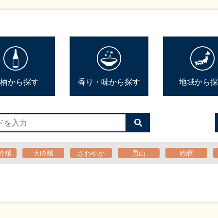
柄から探す
香り・味から探す
地域から探
検
索
す
る
吟醸
大吟醸
さわやか
男山
吟醸