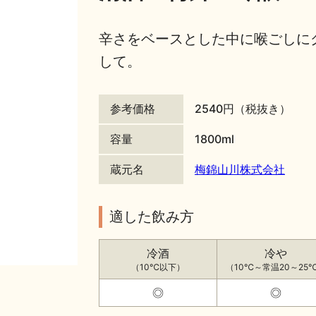
辛さをベースとした中に喉ごしに
して。
参考価格
2540円（税抜き）
容量
1800ml
蔵元名
梅錦山川株式会社
適した飲み方
冷酒
冷や
（10℃以下）
（10℃～常温20～25
◎
◎