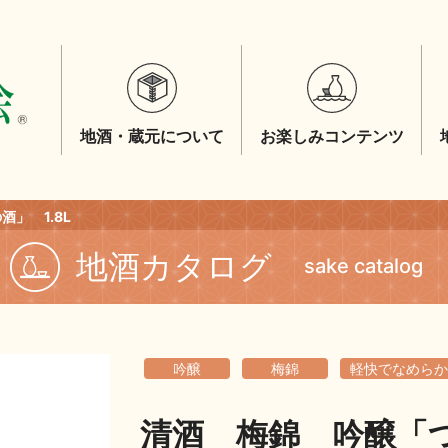
地酒・蔵元について
お楽しみコンテンツ
」 1.8L
地酒カタログ
sake catalog
吟醸
梅錦
軽快でなめらか
清酒 梅錦 吟醸「つ