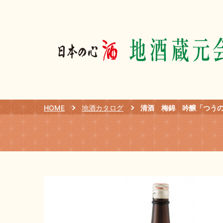
HOME
地酒カタログ
清酒 梅錦 吟醸「つうの酒