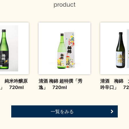
product
 純米吟醸原
清酒 梅錦 超特撰「秀
清酒 梅錦 
」 720ml
逸」 720ml
吟辛口」 72
一覧をみる