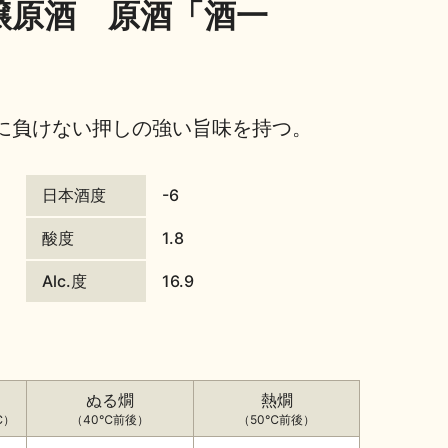
醸原酒 原酒「酒一
に負けない押しの強い旨味を持つ。
日本酒度
-6
酸度
1.8
Alc.度
16.9
ぬる燗
熱燗
℃）
（40℃前後）
（50℃前後）