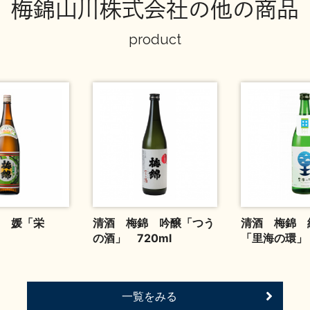
梅錦山川株式会社の他の商品
product
 媛「栄
清酒 梅錦 吟醸「つう
清酒 梅錦 
の酒」 720ml
「里海の環」 
一覧をみる