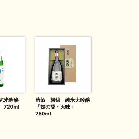
純米吟醸
清酒 梅錦 純米大吟醸
720ml
「媛の愛・天味」
750ml