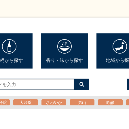
柄から探す
香り・味から探す
地域から探
検
索
す
る
吟醸
大吟醸
さわやか
男山
吟醸