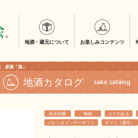
地酒・蔵元について
お楽しみコンテンツ
清酒 梅錦 純米吟醸原酒 原酒「酒一筋」 1.8L
地酒カタログ
sake catalog
純米吟醸
梅錦
コクのある
バレンタインデーギフト
ギフト（通年）