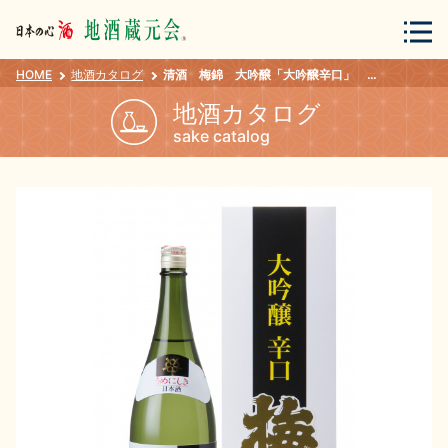
HOME
地酒カタログ
清酒 梅錦 大吟醸「大吟醸辛口」 1.8L
会員登録
ログイン
地酒カタログ
sake catalog
地酒・蔵元について
蔵元紀行
地酒カタログ