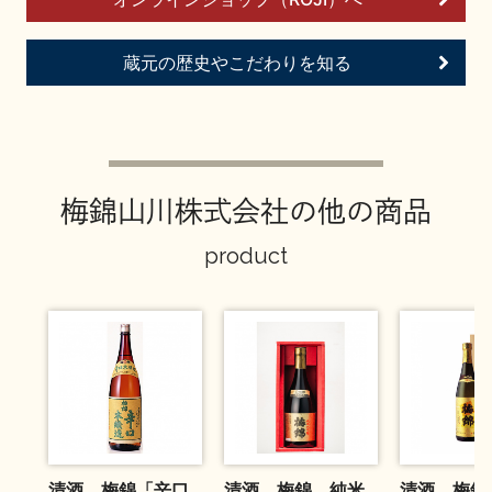
お問い合わせ
蔵元の歴史やこだわりを知る
梅錦山川株式会社の他の商品
product
清酒 梅錦「辛口
清酒 梅錦 純米
清酒 梅錦