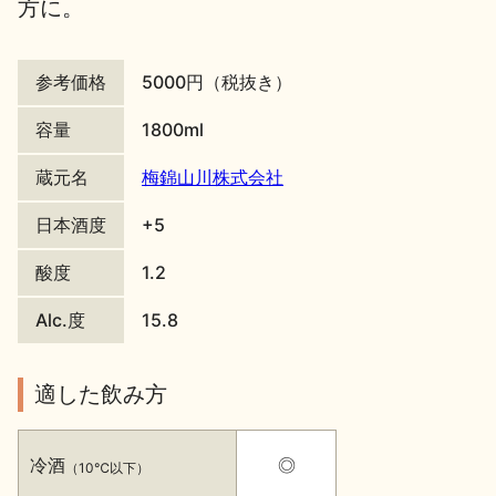
方に。
地酒川柳
地酒小説
参考価格
5000円（税抜き）
容量
1800ml
蔵元名
梅錦山川株式会社
日本酒の楽しみ方特集
日本酒度
+5
酸度
1.2
地酒・イベント情報
Alc.度
15.8
適した飲み方
冷酒
◎
（10℃以下）