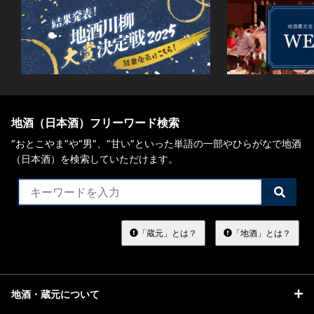
地酒（日本酒）フリーワード検索
“おとこやま”や“男”、”甘い”といった単語の一部やひらがなで地酒
（日本酒）を検索していただけます。
検
索
す
る
「蔵元」とは？
「地酒」とは？
地酒・蔵元について