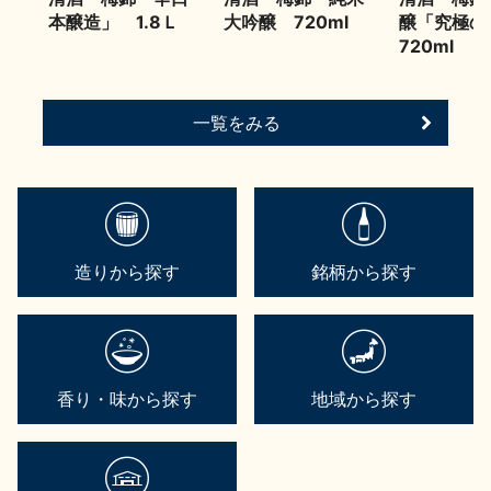
本醸造」 1.8Ｌ
大吟醸 720ml
醸「究極
720ml
一覧をみる
造りから探す
銘柄から探す
香り・味から探す
地域から探す