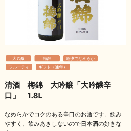
地酒用語集
地酒解体新書
お楽しみコンテンツ
大吟醸
梅錦
軽快でなめらか
フルーティ
ギフト（通年）
清酒 梅錦 大吟醸「大吟醸辛
歳時記
地酒蔵元会検定
口」 1.8L
なめらかでコクのある辛口のお酒です。飲み
やすく、飲みあきしないので日本酒の好きな