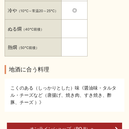
イベント情報TOP
新商品・おすすめ商品
冷や
◎
（10℃～常温20～25℃）
ぬる燗
（40℃前後）
熱燗
（50℃前後）
季節の商品
イベント情報
地酒に合う料理
こくのある（しっかりとした）味《醤油味・タルタ
ル・チーズなど（唐揚げ、焼き肉、すき焼き、酢
地酒蔵元会WEB展示会
地酒蔵元会利酒会
豚、チーズ ）》
美味しい地酒の選び方
地酒蔵元会とは
オンラインショップ（ROJI）へ