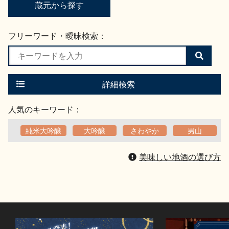
蔵元から探す
フリーワード・曖昧検索：
検
索
す
る
詳細検索
人気のキーワード：
純米大吟醸
大吟醸
さわやか
男山
美味しい地酒の選び方