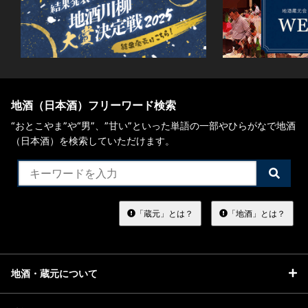
地酒（日本酒）フリーワード検索
“おとこやま”や“男”、”甘い”といった単語の一部やひらがなで地酒
（日本酒）を検索していただけます。
検
索
す
る
「蔵元」とは？
「地酒」とは？
地酒・蔵元について