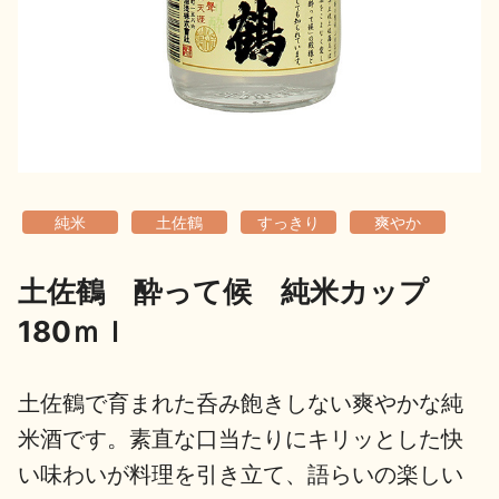
地酒用語集
地酒解体新書
お楽しみコンテンツ
純米
土佐鶴
すっきり
爽やか
土佐鶴 酔って候 純米カップ
180ｍｌ
歳時記
地酒蔵元会検定
土佐鶴で育まれた呑み飽きしない爽やかな純
米酒です。素直な口当たりにキリッとした快
い味わいが料理を引き立て、語らいの楽しい