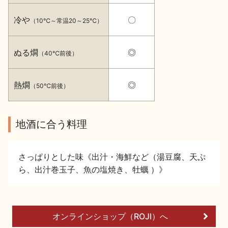
イベント情報TOP
新商品・おすすめ商品
冷や
〇
（10℃～常温20～25℃）
ぬる燗
◎
（40℃前後）
熱燗
◎
（50℃前後）
季節の商品
イベント情報
地酒に合う料理
さっぱりとした味《出汁・海鮮など（湯豆腐、天ぷ
ら、出汁巻玉子、魚の塩焼き、牡蠣 ）》
地酒蔵元会WEB展示会
地酒蔵元会利酒会
美味しい地酒の選び方
オンラインショップ（ROJI）へ
地酒蔵元会とは