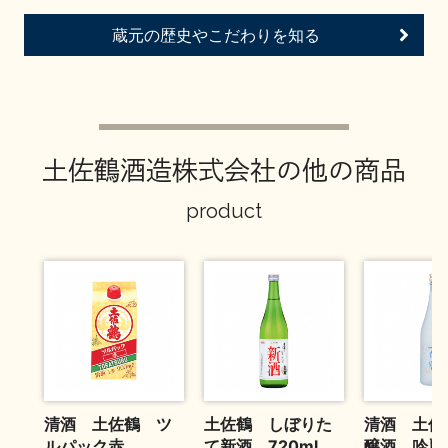
お問い合わせ
蔵元の歴史やこだわりを知る
土佐鶴酒造株式会社の他の商品
product
清酒 土佐鶴 ツ
土佐鶴 しぼりた
清酒 土佐
ルパック赤
て新酒 720ml
醸酒 吟麗