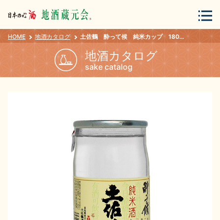
HOME
地酒カタログ
土佐鶴 酔って候 純米カップ 180ｍｌ
会員登録
ログイン
地酒カタログ
sake catalog
地酒・蔵元について
蔵元紀行
地酒カタログ