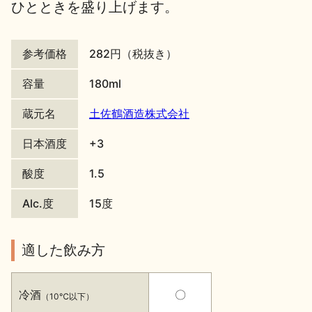
ひとときを盛り上げます。
地酒川柳
地酒小説
参考価格
282円（税抜き）
容量
180ml
蔵元名
土佐鶴酒造株式会社
日本酒の楽しみ方特集
日本酒度
+3
酸度
1.5
地酒・イベント情報
Alc.度
15度
適した飲み方
冷酒
〇
（10℃以下）