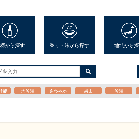
柄から探す
香り・味から探す
地域から探
検
索
す
る
吟醸
大吟醸
さわやか
男山
吟醸