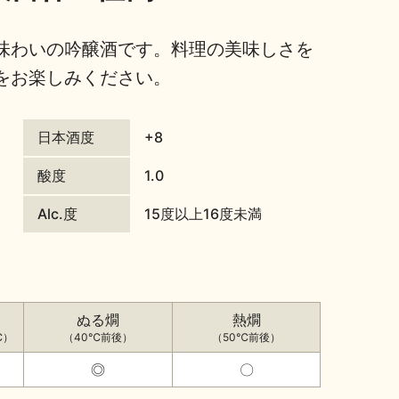
味わいの吟醸酒です。料理の美味しさを
をお楽しみください。
日本酒度
+8
酸度
1.0
Alc.度
15度以上16度未満
ぬる燗
熱燗
℃）
（40℃前後）
（50℃前後）
◎
〇