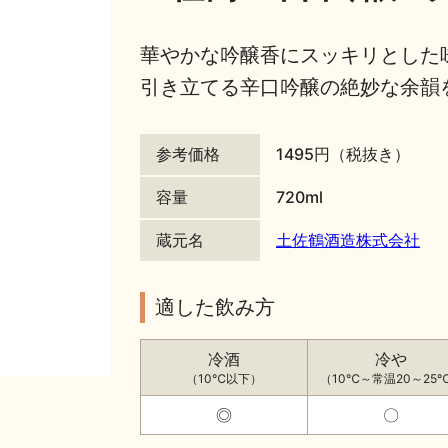
華やかな吟醸香にスッキリとした
引き立てる辛口吟醸の絶妙な余韻
参考価格
1495円（税抜き）
容量
720ml
蔵元名
土佐鶴酒造株式会社
適した飲み方
冷酒
冷や
（10℃以下）
（10℃～常温20～25
◎
〇