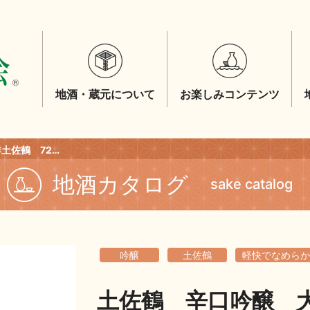
地酒・蔵元について
お楽しみコンテンツ
土佐鶴 辛口吟醸 大吉祥土佐鶴 720ml
地酒カタログ
sake catalog
吟醸
土佐鶴
軽快でなめらか
土佐鶴 辛口吟醸 大