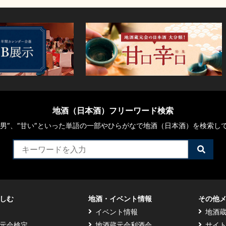
地酒（日本酒）フリーワード検索
や“男”、”甘い”といった単語の一部やひらがなで地酒（日本酒）を検索し
検
索
す
る
しむ
地酒・イベント情報
その他
イベント情報
地酒
元会検定
地酒蔵元会利酒会
サイ