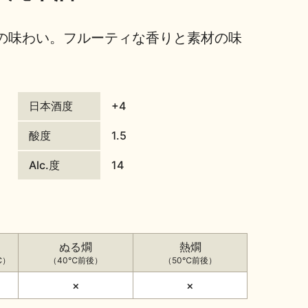
の味わい。フルーティな香りと素材の味
日本酒度
+4
酸度
1.5
Alc.度
14
ぬる燗
熱燗
℃）
（40℃前後）
（50℃前後）
×
×