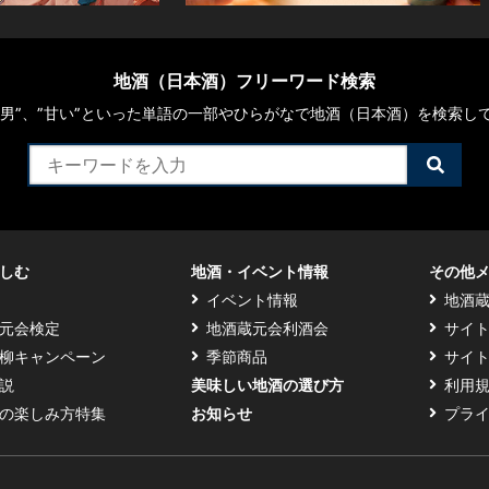
地酒（日本酒）フリーワード検索
や“男”、”甘い”といった単語の一部やひらがなで地酒（日本酒）を検索し
検
索
す
る
しむ
地酒・イベント情報
その他
イベント情報
地酒
元会検定
地酒蔵元会利酒会
サイ
柳キャンペーン
季節商品
サイ
説
美味しい地酒の選び方
利用
の楽しみ方特集
お知らせ
プラ