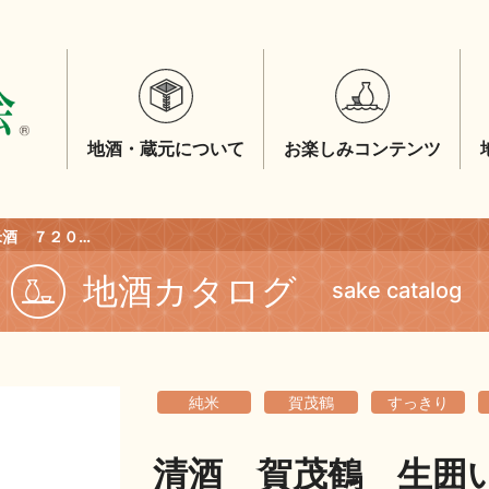
地酒・蔵元について
お楽しみコンテンツ
清酒 賀茂鶴 生囲い純米酒 ７２０ｍｌ
地酒カタログ
sake catalog
純米
賀茂鶴
すっきり
清酒 賀茂鶴 生囲