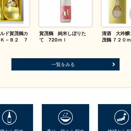
ルド賀茂鶴カ
賀茂鶴 純米しぼりた
清酒 大吟醸
Ｋ－Ｂ２ ７
て 720ｍｌ
茂鶴 ７２０
一覧をみる