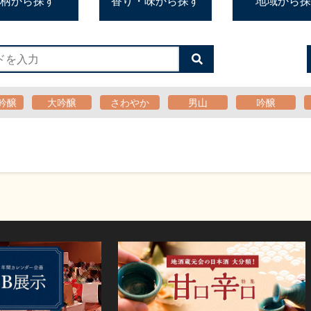
柄から探す
香り・味から探す
地域から探
検
索
す
る
吟醸
大吟醸
さわやか
男山
吟醸