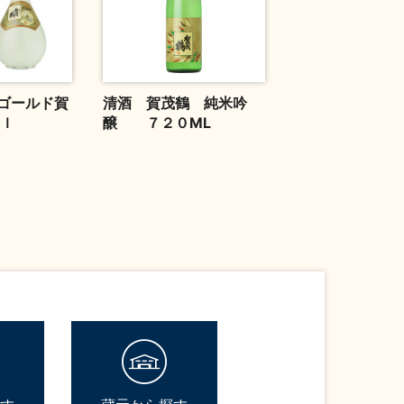
ゴールド賀
清酒 賀茂鶴 純米吟
ｍｌ
醸 ７２０ML