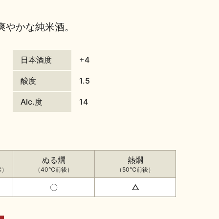
爽やかな純米酒。
日本酒度
+4
酸度
1.5
Alc.度
14
ぬる燗
熱燗
℃）
（40℃前後）
（50℃前後）
〇
△