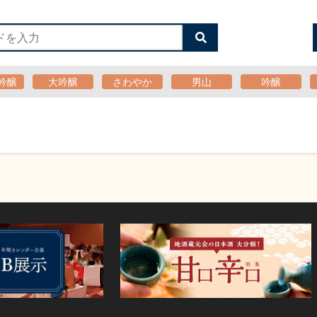
検
索
す
る
吟醸
大吟醸
さわやか
男山
吟醸