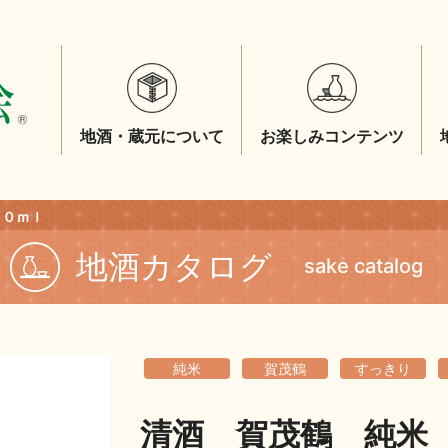
地酒・蔵元について
お楽しみコンテンツ
２０ｍｌ
地酒カタログ
sake catalog
純米
賀茂鶴
すっきり
清酒 賀茂鶴 純米