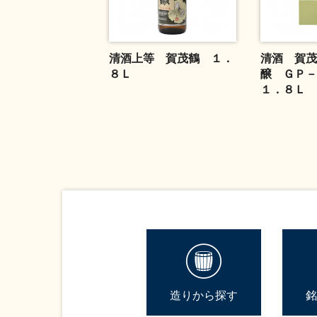
清酒上等 賀茂鶴 １．
清酒 賀茂
８Ｌ
醸 ＧＰ
１．８Ｌ
造りから探す
銘