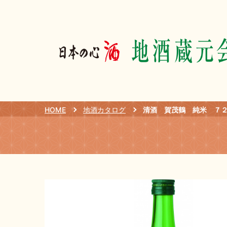
HOME
地酒カタログ
清酒 賀茂鶴 純米 ７