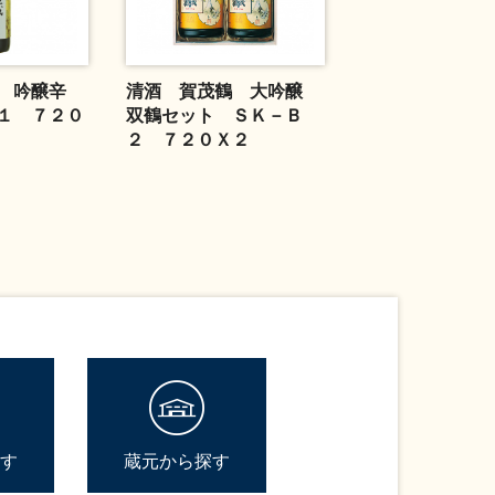
 吟醸辛
清酒 賀茂鶴 大吟醸
１ ７２０
双鶴セット ＳＫ－Ｂ
２ ７２０Ｘ２
す
蔵元から探す