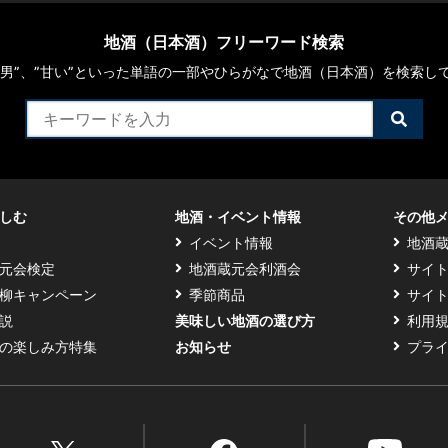
地酒（日本酒）フリーワード検索
や“男”、”甘い”といった単語の一部やひらがなで地酒（日本酒）を検索し
検
索
す
る
しむ
地酒・イベント情報
その他
イベント情報
地酒
元会検定
地酒蔵元会利酒会
サイ
柳キャンペーン
季節商品
サイ
説
美味しい地酒の選び方
利用
の楽しみ方特集
お知らせ
プラ