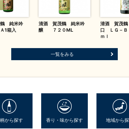
鶴 純米吟
清酒 賀茂鶴 純米吟
清酒 賀茂鶴
－Ａ1箱入
醸 ７２０ML
口 ＬＧ－Ｂ
ｍｌ
一覧をみる
柄から探す
香り・味から探す
地域から探