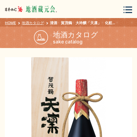
HOME
地酒カタログ
清酒 賀茂鶴 大吟醸「天凛」 化粧箱入 ７２０ｍｌ
会員登録
ログイン
地酒カタログ
sake catalog
地酒・蔵元について
蔵元紀行
地酒カタログ