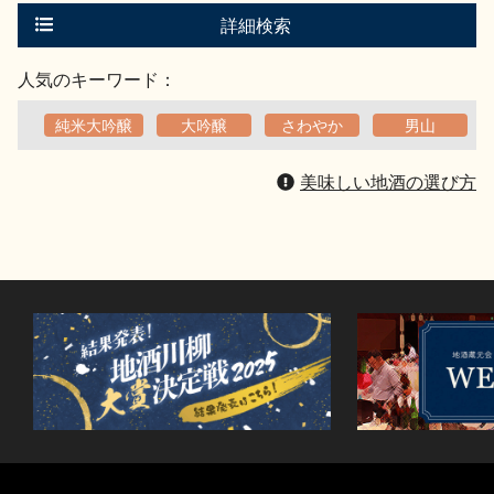
す
る
詳細検索
人気のキーワード：
純米大吟醸
大吟醸
さわやか
男山
美味しい地酒の選び方