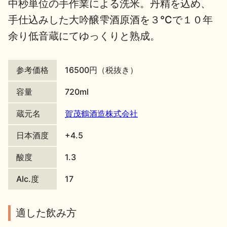
中秒単位の手作業による洗米。丹精を込め、
地酒川柳
地酒小説
手仕込みした大吟醸雫酒原酒を３℃で１０年
余り低音蔵にてゆっくりと熟成。
参考価格
16500円（税抜き）
容量
720ml
日本酒の楽しみ方特集
蔵元名
賀茂鶴酒造株式会社
日本酒度
+4.5
地酒・イベント情報
酸度
1.3
Alc.度
17
適した飲み方