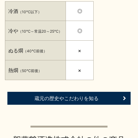
イベント情報TOP
新商品・おすすめ商品
冷酒
◎
（10℃以下）
冷や
◎
（10℃～常温20～25℃）
ぬる燗
×
（40℃前後）
季節の商品
イベント情報
熱燗
×
（50℃前後）
蔵元の歴史やこだわりを知る
地酒蔵元会WEB展示会
地酒蔵元会利酒会
美味しい地酒の選び方
地酒蔵元会とは