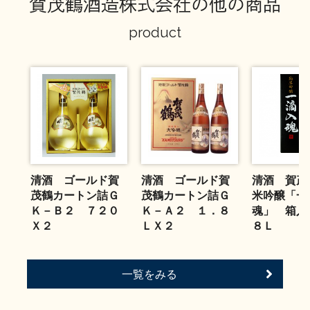
賀茂鶴酒造株式会社の他の商品
お問い合わせ
product
清酒 ゴールド賀
清酒 ゴールド賀
清酒 賀茂
茂鶴カートン詰Ｇ
茂鶴カートン詰Ｇ
米吟醸「一
Ｋ－Ｂ２ ７２０
Ｋ－Ａ２ １．８
魂」 箱入
Ｘ２
ＬＸ２
８Ｌ
一覧をみる