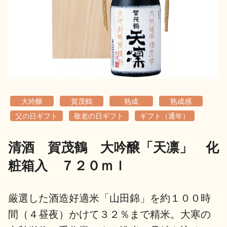
地酒用語集
地酒解体新書
お楽しみコンテンツ
大吟醸
賀茂鶴
熟成
熟成感
父の日ギフト
敬老の日ギフト
ギフト（通年）
清酒 賀茂鶴 大吟醸「天凛」 化
歳時記
地酒蔵元会検定
粧箱入 ７２０ｍｌ
厳選した酒造好適米「山田錦」を約１００時
間（４昼夜）かけて３２％まで精米。大寒の