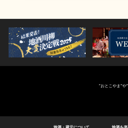
“おとこやま”
地酒・蔵元について
地酒を楽