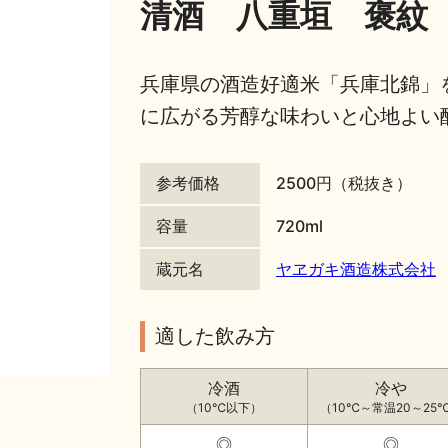
清酒 八重垣 褒紋 
兵庫県の酒造好適米「兵庫北錦」
に広がる芳醇な味わいと心地よい
参考価格
2500円（税抜き）
容量
720ml
蔵元名
ヤヱガキ酒造株式会社
適した飲み方
冷酒
冷や
（10℃以下）
（10℃～常温20～25
◎
◎