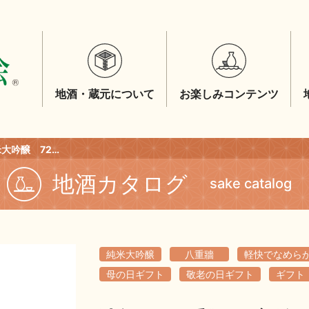
地酒・蔵元について
お楽しみコンテンツ
清酒 八重垣 褒紋 純米大吟醸 720ml
地酒カタログ
sake catalog
純米大吟醸
八重牆
軽快でなめら
母の日ギフト
敬老の日ギフト
ギフト