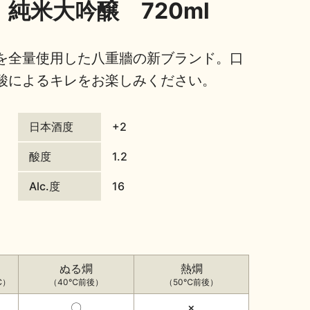
純米大吟醸 720ml
を全量使用した八重牆の新ブランド。口
酸によるキレをお楽しみください。
日本酒度
+2
酸度
1.2
Alc.度
16
ぬる燗
熱燗
℃）
（40℃前後）
（50℃前後）
〇
×