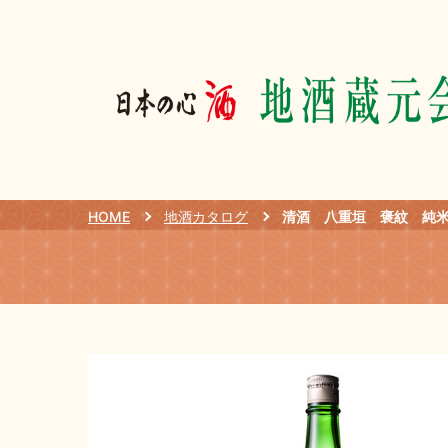
HOME
地酒カタログ
清酒 八重垣 褒紋 純米 