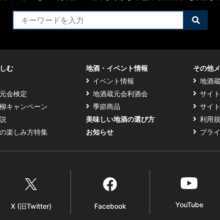
検
索
す
る
しむ
地酒・イベント情報
その他
イベント情報
地酒
元会検定
地酒蔵元会利酒会
サイ
柳キャンペーン
季節商品
サイ
説
美味しい地酒の選び方
利用
の楽しみ方特集
お知らせ
プラ
YouTube
X (旧Twitter)
Facebook