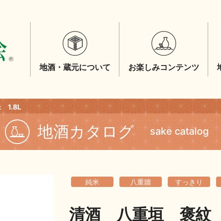
地酒・蔵元について
お楽しみコンテンツ
1.8L
地酒カタログ
sake catalog
純米
八重牆
すっきり
清酒 八重垣 褒紋 