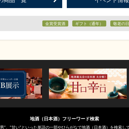
金賞受賞酒
ギフト（通年）
敬老の
地酒（日本酒）フリーワード検索
や“男”、”甘い”といった単語の一部やひらがなで地酒（日本酒）を検索し