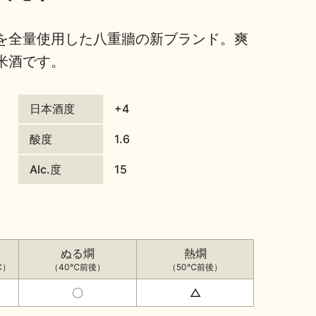
を全量使用した八重牆の新ブランド。爽
米酒です。
日本酒度
+4
酸度
1.6
Alc.度
15
ぬる燗
熱燗
℃）
（40℃前後）
（50℃前後）
〇
△