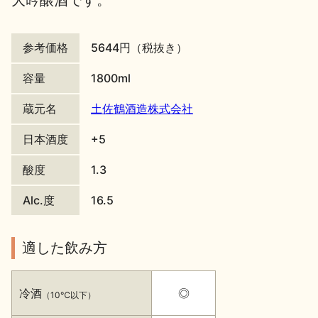
大吟醸酒です。
地酒川柳
地酒小説
参考価格
5644円（税抜き）
容量
1800ml
蔵元名
土佐鶴酒造株式会社
日本酒度
+5
日本酒の楽しみ方特集
酸度
1.3
Alc.度
16.5
地酒・イベント情報
適した飲み方
冷酒
◎
（10℃以下）