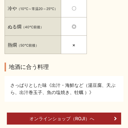
イベント情報TOP
新商品・おすすめ商品
冷や
〇
（10℃～常温20～25℃）
ぬる燗
◎
（40℃前後）
熱燗
×
（50℃前後）
季節の商品
イベント情報
地酒に合う料理
さっぱりとした味《出汁・海鮮など（湯豆腐、天ぷ
ら、出汁巻玉子、魚の塩焼き、牡蠣 ）》
地酒蔵元会WEB展示会
地酒蔵元会利酒会
オンラインショップ（ROJI）へ
美味しい地酒の選び方
地酒蔵元会とは