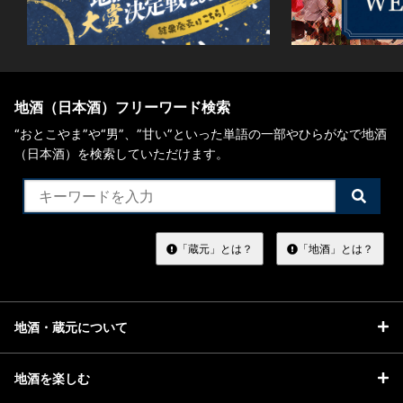
地酒（日本酒）フリーワード検索
“おとこやま”や“男”、”甘い”といった単語の一部やひらがなで地酒
（日本酒）を検索していただけます。
検
索
す
る
「蔵元」とは？
「地酒」とは？
地酒・蔵元について
地酒を楽しむ