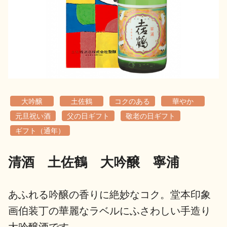
地酒用語集
地酒解体新書
お楽しみコンテンツ
大吟醸
土佐鶴
コクのある
華やか
元旦祝い酒
父の日ギフト
敬老の日ギフト
ギフト（通年）
清酒 土佐鶴 大吟醸 寧浦
歳時記
地酒蔵元会検定
あふれる吟醸の香りに絶妙なコク。堂本印象
画伯装丁の華麗なラベルにふさわしい手造り