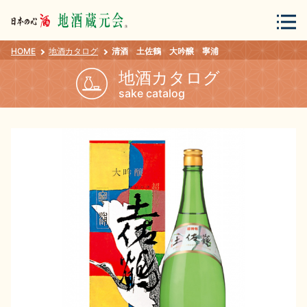
HOME
地酒カタログ
清酒 土佐鶴 大吟醸 寧浦
会員登録
ログイン
地酒カタログ
sake catalog
地酒・蔵元について
蔵元紀行
地酒カタログ