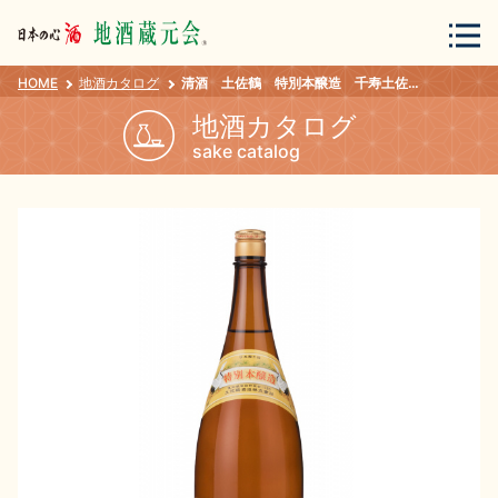
HOME
地酒カタログ
清酒 土佐鶴 特別本醸造 千寿土佐鶴 1800ml
会員登録
ログイン
地酒カタログ
sake catalog
地酒・蔵元について
蔵元紀行
地酒カタログ