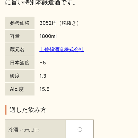
に旨い特別本醸造酒です。
地酒川柳
地酒小説
参考価格
3052円（税抜き）
容量
1800ml
蔵元名
土佐鶴酒造株式会社
日本酒の楽しみ方特集
日本酒度
+5
酸度
1.3
地酒・イベント情報
Alc.度
15.5
適した飲み方
冷酒
〇
（10℃以下）