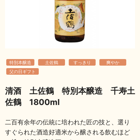
地酒用語集
地酒解体新書
お楽しみコンテンツ
特別本醸造
土佐鶴
すっきり
爽やか
父の日ギフト
清酒 土佐鶴 特別本醸造 千寿土
歳時記
地酒蔵元会検定
佐鶴 1800ml
二百有余年の伝統に培われた匠の技と、選り
すぐられた酒造好適米から醸される飲むほど