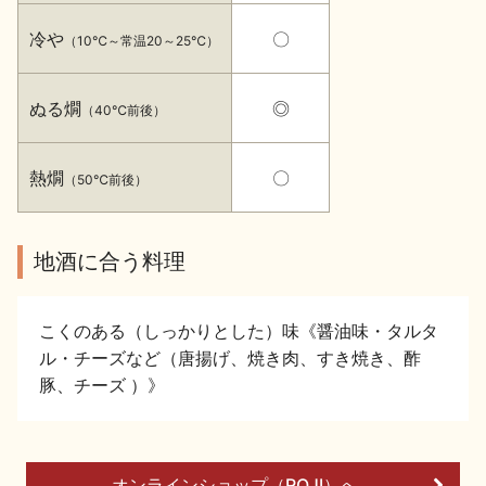
イベント情報TOP
新商品・おすすめ商品
冷や
〇
（10℃～常温20～25℃）
ぬる燗
◎
（40℃前後）
熱燗
〇
（50℃前後）
季節の商品
イベント情報
地酒に合う料理
こくのある（しっかりとした）味《醤油味・タルタ
ル・チーズなど（唐揚げ、焼き肉、すき焼き、酢
地酒蔵元会WEB展示会
地酒蔵元会利酒会
豚、チーズ ）》
美味しい地酒の選び方
地酒蔵元会とは
オンラインショップ（ROJI）へ