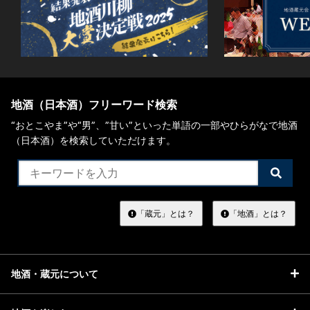
地酒（日本酒）フリーワード検索
“おとこやま”や“男”、”甘い”といった単語の一部やひらがなで地酒
（日本酒）を検索していただけます。
検
索
す
る
「蔵元」とは？
「地酒」とは？
地酒・蔵元について