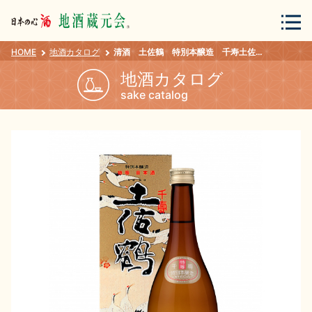
HOME
地酒カタログ
清酒 土佐鶴 特別本醸造 千寿土佐鶴720ｍｌ
会員登録
ログイン
地酒カタログ
sake catalog
地酒・蔵元について
蔵元紀行
地酒カタログ