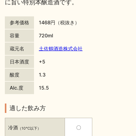
に旨い特別本醸造酒です。
地酒川柳
地酒小説
参考価格
1468円（税抜き）
容量
720ml
蔵元名
土佐鶴酒造株式会社
日本酒の楽しみ方特集
日本酒度
+5
酸度
1.3
地酒・イベント情報
Alc.度
15.5
適した飲み方
冷酒
〇
（10℃以下）