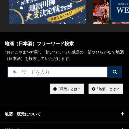
地酒（日本酒）フリーワード検索
“おとこやま”や“男”、”甘い”といった単語の一部やひらがなで地酒
（日本酒）を検索していただけます。
検
索
す
る
「蔵元」とは？
「地酒」とは？
地酒・蔵元について