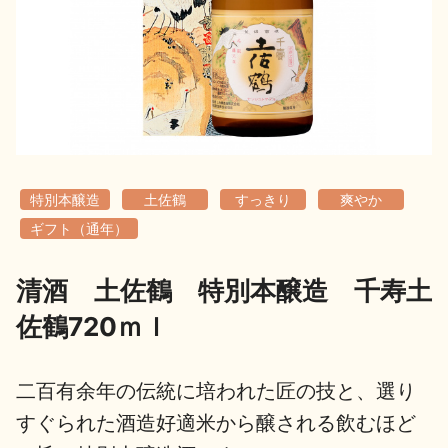
地酒用語集
地酒解体新書
お楽しみコンテンツ
特別本醸造
土佐鶴
すっきり
爽やか
ギフト（通年）
清酒 土佐鶴 特別本醸造 千寿土
歳時記
地酒蔵元会検定
佐鶴720ｍｌ
二百有余年の伝統に培われた匠の技と、選り
すぐられた酒造好適米から醸される飲むほど