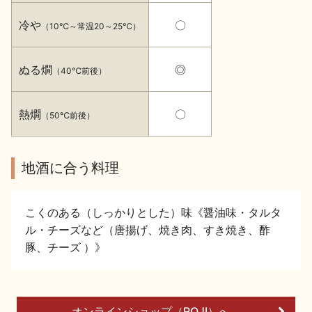
イベント情報TOP
新商品・おすすめ商品
冷や
〇
（10℃～常温20～25℃）
ぬる燗
◎
（40℃前後）
熱燗
〇
（50℃前後）
季節の商品
イベント情報
地酒に合う料理
こくのある（しっかりとした）味《醤油味・タルタ
ル・チーズなど（唐揚げ、焼き肉、すき焼き、酢
地酒蔵元会WEB展示会
地酒蔵元会利酒会
豚、チーズ ）》
美味しい地酒の選び方
地酒蔵元会とは
オンラインショップ（ROJI）へ