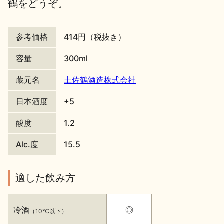
鶴をどうぞ。
地酒川柳
地酒小説
参考価格
414円（税抜き）
容量
300ml
蔵元名
土佐鶴酒造株式会社
日本酒の楽しみ方特集
日本酒度
+5
酸度
1.2
地酒・イベント情報
Alc.度
15.5
適した飲み方
冷酒
◎
（10℃以下）