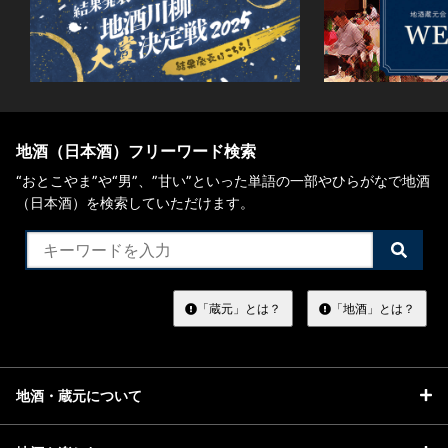
地酒（日本酒）フリーワード検索
“おとこやま”や“男”、”甘い”といった単語の一部やひらがなで地酒
（日本酒）を検索していただけます。
検
索
す
る
「蔵元」とは？
「地酒」とは？
地酒・蔵元について