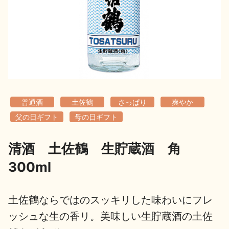
地酒用語集
地酒解体新書
お楽しみコンテンツ
普通酒
土佐鶴
さっぱり
爽やか
父の日ギフト
母の日ギフト
清酒 土佐鶴 生貯蔵酒 角
歳時記
地酒蔵元会検定
300ml
土佐鶴ならではのスッキリした味わいにフレ
ッシュな生の香リ。美味しい生貯蔵酒の土佐