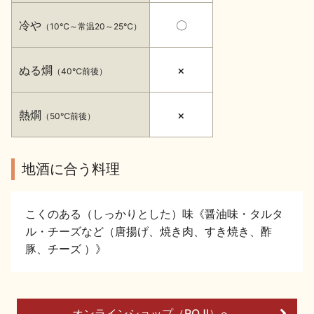
イベント情報TOP
新商品・おすすめ商品
冷や
〇
（10℃～常温20～25℃）
ぬる燗
×
（40℃前後）
熱燗
×
（50℃前後）
季節の商品
イベント情報
地酒に合う料理
こくのある（しっかりとした）味《醤油味・タルタ
ル・チーズなど（唐揚げ、焼き肉、すき焼き、酢
地酒蔵元会WEB展示会
地酒蔵元会利酒会
豚、チーズ ）》
美味しい地酒の選び方
地酒蔵元会とは
オンラインショップ（ROJI）へ