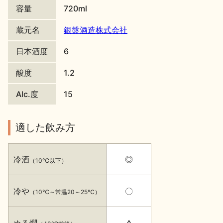
容量
720ml
地酒川柳
地酒小説
蔵元名
銀盤酒造株式会社
日本酒度
6
酸度
1.2
Alc.度
15
日本酒の楽しみ方特集
適した飲み方
地酒・イベント情報
冷酒
◎
（10℃以下）
冷や
〇
（10℃～常温20～25℃）
ぬる燗
△