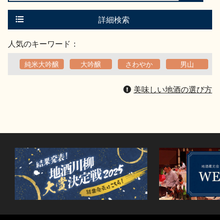
索
す
る
詳細検索
人気のキーワード：
純米大吟醸
大吟醸
さわやか
男山
美味しい地酒の選び方