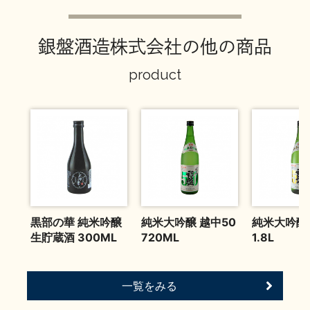
お問い合わせ
銀盤酒造株式会社の他の商品
product
黒部の華 純米吟醸
純米大吟醸 越中50
純米大吟醸 
生貯蔵酒 300ML
720ML
1.8L
一覧をみる