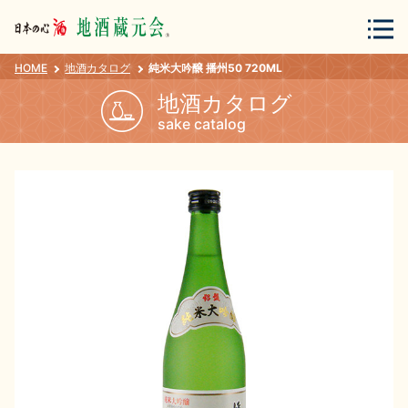
HOME
地酒カタログ
純米大吟醸 播州50 720ML
会員登録
ログイン
地酒カタログ
sake catalog
地酒・蔵元について
蔵元紀行
地酒カタログ