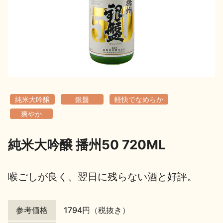
地酒用語集
地酒解体新書
お楽しみコンテンツ
純米大吟醸
銀盤
軽快でなめらか
爽やか
純米大吟醸 播州50 720ML
歳時記
地酒蔵元会検定
喉ごしが良く、翌日に残らない酒と好評。
参考価格
1794円（税抜き）