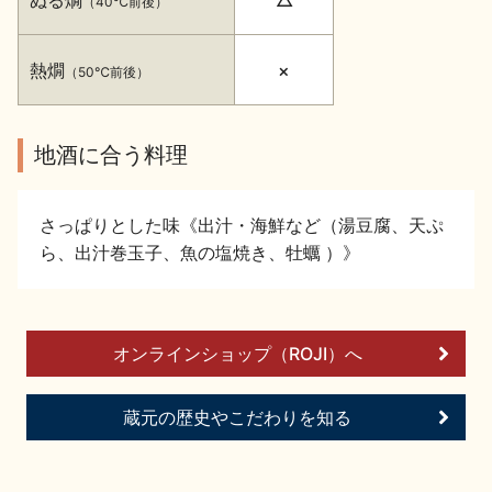
（40℃前後）
イベント情報TOP
新商品・おすすめ商品
熱燗
×
（50℃前後）
地酒に合う料理
季節の商品
イベント情報
さっぱりとした味《出汁・海鮮など（湯豆腐、天ぷ
ら、出汁巻玉子、魚の塩焼き、牡蠣 ）》
オンラインショップ（ROJI）へ
地酒蔵元会WEB展示会
地酒蔵元会利酒会
蔵元の歴史やこだわりを知る
美味しい地酒の選び方
地酒蔵元会とは