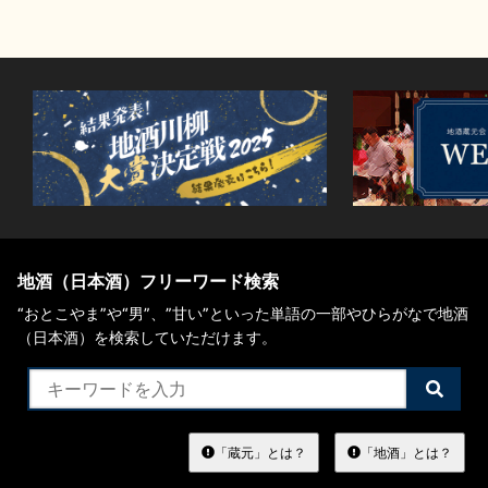
地酒（日本酒）フリーワード検索
“おとこやま”や“男”、”甘い”といった単語の一部やひらがなで地酒
（日本酒）を検索していただけます。
検
索
す
る
「蔵元」とは？
「地酒」とは？