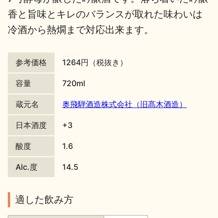
香と旨味とキレのバランスが取れた味わいは
地酒川柳
地酒小説
冷酒から熱燗まで対応出来ます。
参考価格
1264円（税抜き）
容量
720ml
日本酒の楽しみ方特集
蔵元名
奥飛騨酒造株式会社（旧髙木酒造）
日本酒度
+3
地酒・イベント情報
酸度
1.6
Alc.度
14.5
適した飲み方