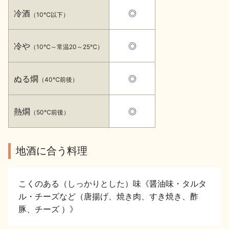
イベント情報TOP
新商品・おすすめ商品
冷酒
◎
（10℃以下）
冷や
◎
（10℃～常温20～25℃）
ぬる燗
◎
（40℃前後）
季節の商品
イベント情報
熱燗
◎
（50℃前後）
地酒に合う料理
地酒蔵元会WEB展示会
地酒蔵元会利酒会
こくのある（しっかりとした）味《醤油味・タルタ
ル・チーズなど（唐揚げ、焼き肉、すき焼き、酢
豚、チーズ ）》
美味しい地酒の選び方
地酒蔵元会とは