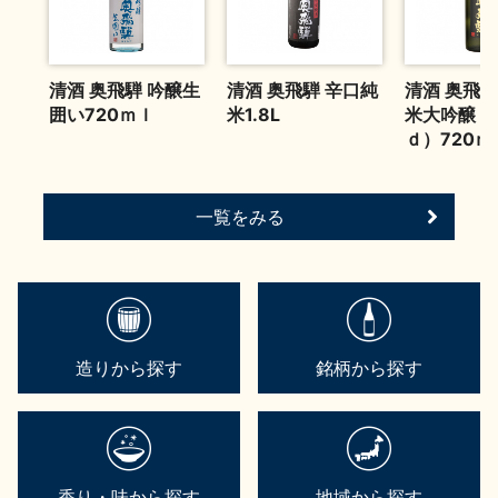
清酒 奥飛騨 吟醸生
清酒 奥飛騨 辛口純
清酒 奥飛騨
囲い720ｍｌ
米1.8L
米大吟醸（
ｄ）720ｍ
一覧をみる
造りから探す
銘柄から探す
香り・味から探す
地域から探す