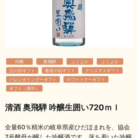
地酒用語集
地酒解体新書
お楽しみコンテンツ
吟醸
奥飛騨
ふくよか
ふくよか
父の日ギフト
敬老の日ギフト
クリスマスギフト
バレンタインデーギフト
ホワイトデーギフト
ギフト（通年）
歳時記
地酒蔵元会検定
清酒 奥飛騨 吟醸生囲い720ｍｌ
全量60％精米の岐阜県産ひだほまれを、協会
7号酵母が醸した吟醸酒です。落ち着いた吟醸