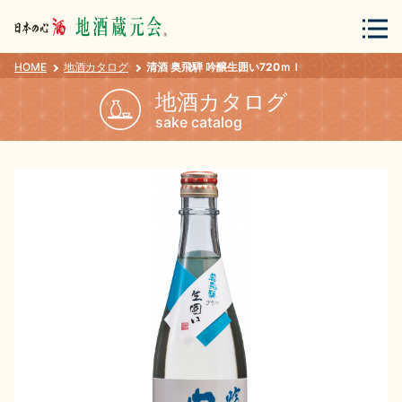
HOME
地酒カタログ
清酒 奥飛騨 吟醸生囲い720ｍｌ
会員登録
ログイン
地酒カタログ
sake catalog
地酒・蔵元について
蔵元紀行
地酒カタログ