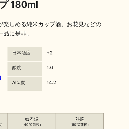
 180ml
が楽しめる純米カップ酒。お花見などの
一品に是非。
日本酒度
+2
酸度
1.6
旧
Alc.度
14.2
ぬる燗
熱燗
℃）
（40℃前後）
（50℃前後）