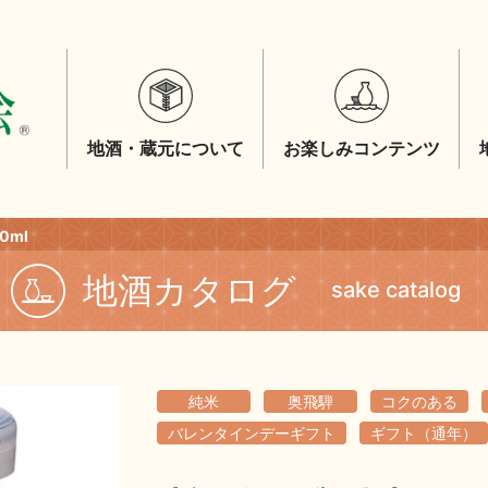
地酒・蔵元について
お楽しみコンテンツ
0ml
地酒カタログ
sake catalog
純米
奥飛騨
コクのある
バレンタインデーギフト
ギフト（通年）