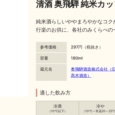
清酒 奥飛騨 純米カップ
純米酒らしいややまろやかなコク
行楽のお供に、各社のみくらべの
参考価格
297円（税抜き）
容量
180ml
蔵元名
奥飛騨酒造株式会社（
髙木酒造）
適した飲み方
冷酒
冷や
（10℃以下）
（10℃～常温20～25