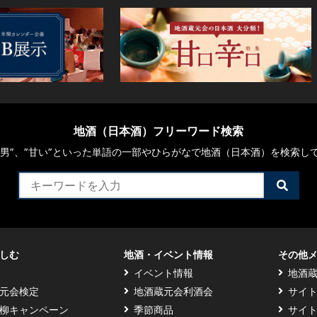
地酒（日本酒）フリーワード検索
や“男”、”甘い”といった単語の一部やひらがなで地酒（日本酒）を検索し
検
索
す
る
しむ
地酒・イベント情報
その他
イベント情報
地酒
元会検定
地酒蔵元会利酒会
サイ
柳キャンペーン
季節商品
サイ