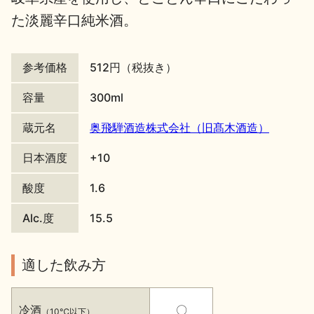
た淡麗辛口純米酒。
地酒川柳
地酒小説
参考価格
512円（税抜き）
容量
300ml
蔵元名
奥飛騨酒造株式会社（旧髙木酒造）
日本酒の楽しみ方特集
日本酒度
+10
酸度
1.6
地酒・イベント情報
Alc.度
15.5
適した飲み方
冷酒
〇
（10℃以下）