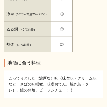
イベント情報TOP
新商品・おすすめ商品
冷や
◎
（10℃～常温20～25℃）
ぬる燗
◎
（40℃前後）
季節の商品
イベント情報
熱燗
◎
（50℃前後）
地酒に合う料理
こってりとした（濃厚な）味《味噌味・クリーム味
地酒蔵元会WEB展示会
地酒蔵元会利酒会
など（さばの味噌煮、味噌おでん、焼き鳥（タ
レ）、鰻の蒲焼、ビーフシチュー ）》
美味しい地酒の選び方
地酒蔵元会とは