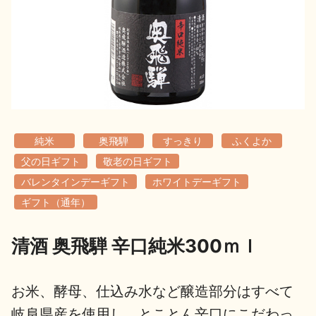
地酒用語集
地酒解体新書
お楽しみコンテンツ
純米
奥飛騨
すっきり
ふくよか
父の日ギフト
敬老の日ギフト
バレンタインデーギフト
ホワイトデーギフト
ギフト（通年）
歳時記
地酒蔵元会検定
清酒 奥飛騨 辛口純米300ｍｌ
お米、酵母、仕込み水など醸造部分はすべて
岐阜県産を使用し、とことん辛口にこだわっ