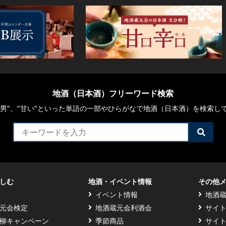
地酒（日本酒）フリーワード検索
や“男”、”甘い”といった単語の一部やひらがなで地酒（日本酒）を検索し
検
索
す
る
しむ
地酒・イベント情報
その他
イベント情報
地酒
元会検定
地酒蔵元会利酒会
サイ
柳キャンペーン
季節商品
サイ