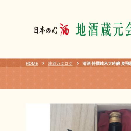
HOME
地酒カタログ
清酒 特撰純米大吟醸 奥飛