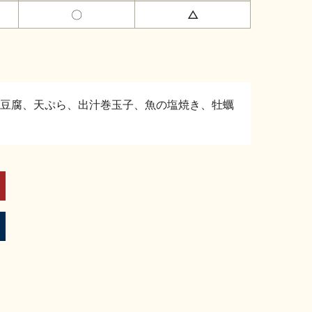
〇
△
豆腐、天ぷら、出汁巻玉子、魚の塩焼き、牡蠣