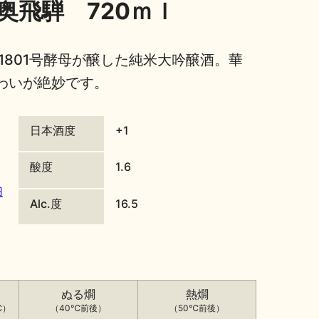
奥飛騨 720ｍｌ
1801号酵母が醸した純米大吟醸酒。華
わいが絶妙です。
日本酒度
+1
酸度
1.6
旧
Alc.度
16.5
ぬる燗
熱燗
℃）
（40℃前後）
（50℃前後）