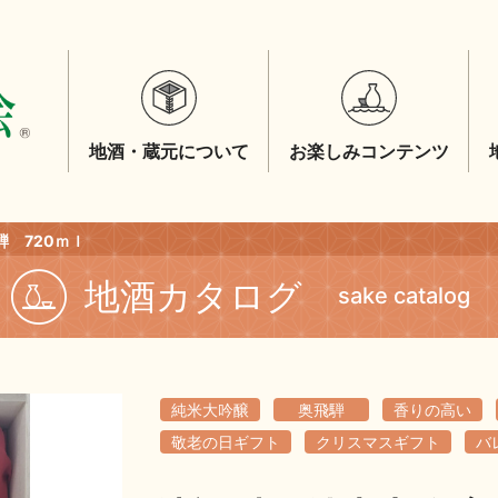
地酒・蔵元について
お楽しみコンテンツ
騨 720ｍｌ
地酒カタログ
sake catalog
純米大吟醸
奥飛騨
香りの高い
敬老の日ギフト
クリスマスギフト
バ