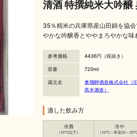
清酒 特撰純米大吟醸 
35％精米の兵庫県産山田錦を協会
やかな吟醸香とややまろやかな味
参考価格
4436円（税抜き）
容量
720ml
蔵元名
奥飛騨酒造株式会社（
髙木酒造）
適した飲み方
冷酒
冷や
（10℃以下）
（10℃～常温20～25