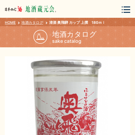
HOME
地酒カタログ
清酒 奥飛騨 カップ 上撰 180ｍｌ
会員登録
ログイン
地酒カタログ
sake catalog
地酒・蔵元について
蔵元紀行
地酒カタログ