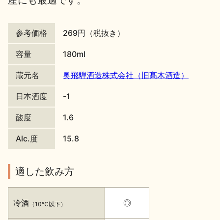
産にも最適です。
地酒川柳
地酒小説
参考価格
269円（税抜き）
容量
180ml
蔵元名
奥飛騨酒造株式会社（旧髙木酒造）
日本酒度
-1
日本酒の楽しみ方特集
酸度
1.6
Alc.度
15.8
地酒・イベント情報
適した飲み方
冷酒
◎
（10℃以下）