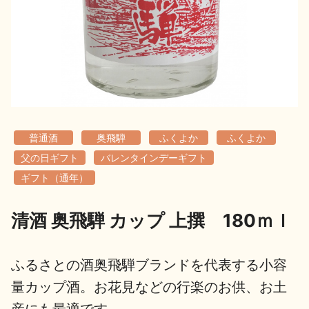
地酒用語集
地酒解体新書
お楽しみコンテンツ
普通酒
奥飛騨
ふくよか
ふくよか
父の日ギフト
バレンタインデーギフト
ギフト（通年）
清酒 奥飛騨 カップ 上撰 180ｍｌ
歳時記
地酒蔵元会検定
ふるさとの酒奥飛騨ブランドを代表する小容
量カップ酒。お花見などの行楽のお供、お土