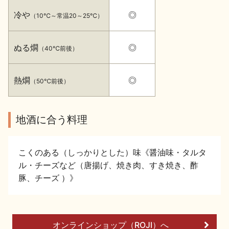
イベント情報TOP
新商品・おすすめ商品
冷や
◎
（10℃～常温20～25℃）
ぬる燗
◎
（40℃前後）
熱燗
◎
（50℃前後）
季節の商品
イベント情報
地酒に合う料理
こくのある（しっかりとした）味《醤油味・タルタ
ル・チーズなど（唐揚げ、焼き肉、すき焼き、酢
地酒蔵元会WEB展示会
地酒蔵元会利酒会
豚、チーズ ）》
美味しい地酒の選び方
オンラインショップ（ROJI）へ
地酒蔵元会とは