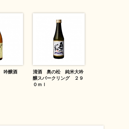
松 吟醸酒
清酒 奥の松 純米大吟
醸スパークリング ２９
０ｍｌ