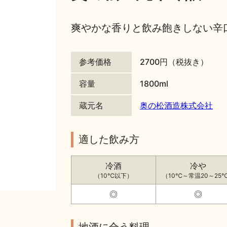
爽やかな香りと飲み飽きしない辛
参考価格
2700円（税抜き）
容量
1800ml
蔵元名
奥の松酒造株式会社
適した飲み方
冷酒
冷や
（10℃以下）
（10℃～常温20～25
◎
◎
地酒に合う料理