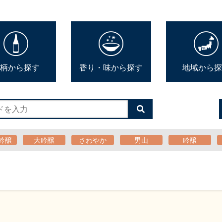
柄から探す
香り・味から探す
地域から探
検
索
す
る
吟醸
大吟醸
さわやか
男山
吟醸