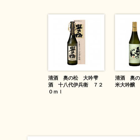
清酒 奥の松 大吟雫
清酒 奥の
酒 十八代伊兵衛 ７２
米大吟醸 
０ｍｌ