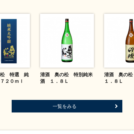
松 特選 純
清酒 奥の松 特別純米
清酒 奥の
７２０ｍｌ
酒 １．８Ｌ
１．８Ｌ
一覧をみる