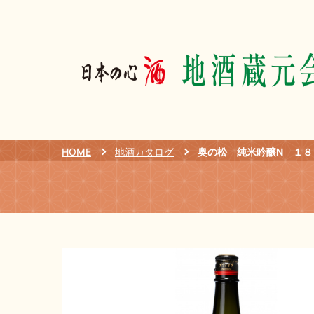
HOME
地酒カタログ
奥の松 純米吟醸N １８