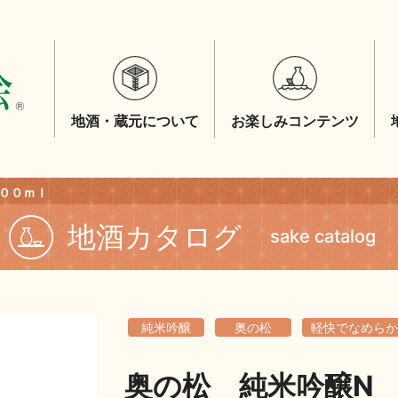
地酒・蔵元について
お楽しみコンテンツ
００ｍｌ
地酒カタログ
sake catalog
純米吟醸
奥の松
軽快でなめらか
奥の松 純米吟醸N