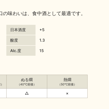
口の味わいは、食中酒として最適です。
日本酒度
+5
酸度
1.3
Alc.度
15
ぬる燗
熱燗
℃）
（40℃前後）
（50℃前後）
△
×