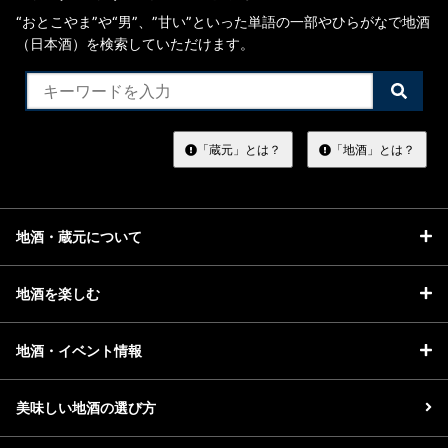
“おとこやま”や“男”、”甘い”といった単語の一部やひらがなで地酒
（日本酒）を検索していただけます。
検
索
す
る
「蔵元」とは？
「地酒」とは？
地酒・蔵元について
地酒を楽しむ
地酒・イベント情報
美味しい地酒の選び方