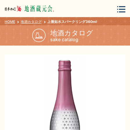
HOME
地酒カタログ
上善如水スパークリング360ml
会員登録
ログイン
地酒カタログ
sake catalog
地酒・蔵元について
蔵元紀行
地酒カタログ