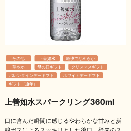
地酒用語集
地酒解体新書
お楽しみコンテンツ
その他
上善如水
軽快でなめらか
華やか
母の日ギフト
クリスマスギフト
バレンタインデーギフト
ホワイトデーギフト
ギフト（通年）
歳時記
地酒蔵元会検定
上善如水スパークリング360ml
口に含んだ瞬間に感じるやわらかな甘みと炭
酸ガスによるスッキリとした後口。従来のス