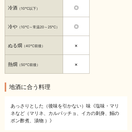
イベント情報TOP
新商品・おすすめ商品
冷酒
◎
（10℃以下）
冷や
◎
（10℃～常温20～25℃）
ぬる燗
×
（40℃前後）
季節の商品
イベント情報
熱燗
×
（50℃前後）
地酒に合う料理
地酒蔵元会WEB展示会
地酒蔵元会利酒会
あっさりとした（後味を引かない）味《塩味・マリ
ネなど（マリネ、カルパッチョ、イカの刺身、鰯の
ポン酢煮、漬物 ）》
美味しい地酒の選び方
地酒蔵元会とは