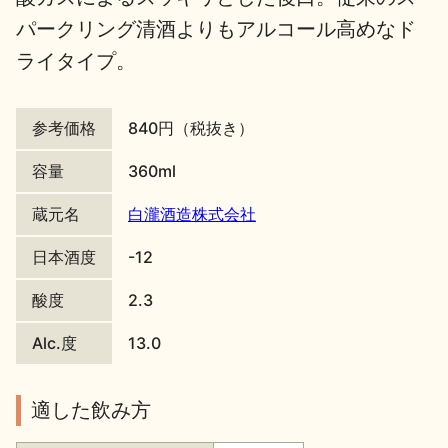
パークリング清酒よりもアルコール高めなド
地酒川柳
地酒小説
ライタイプ。
参考価格
840円（税抜き）
容量
360ml
日本酒の楽しみ方特集
蔵元名
白瀧酒造株式会社
日本酒度
-12
地酒・イベント情報
酸度
2.3
Alc.度
13.0
適した飲み方