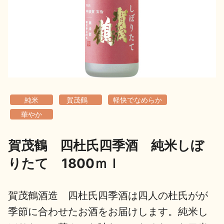
地酒用語集
地酒解体新書
お楽しみコンテンツ
純米
賀茂鶴
軽快でなめらか
華やか
賀茂鶴 四杜氏四季酒 純米しぼ
歳時記
地酒蔵元会検定
りたて 1800ｍｌ
賀茂鶴酒造 四杜氏四季酒は四人の杜氏がが
季節に合わせたお酒をお届けします。純米し