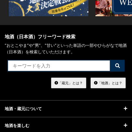
地酒（日本酒）フリーワード検索
“おとこやま”や“男”、”甘い”といった単語の一部やひらがなで地酒
（日本酒）を検索していただけます。
検
索
す
る
「蔵元」とは？
「地酒」とは？
地酒・蔵元について
地酒を楽しむ