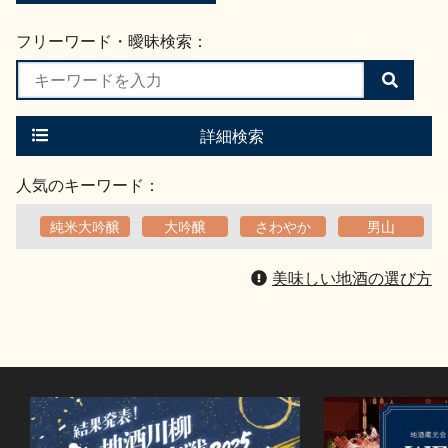
フリーワード・曖昧検索：
検
索
す
る
詳細検索
人気のキーワード：
純米大吟醸
大吟醸
さわやか
男山
美味しい地酒の選び方