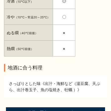
冷酒
◎
（10℃以下）
イベント情報TOP
新商品・おすすめ商品
冷や
〇
（10℃～常温20～25℃）
ぬる燗
×
（40℃前後）
季節の商品
イベント情報
熱燗
×
（50℃前後）
地酒に合う料理
地酒蔵元会WEB展示会
地酒蔵元会利酒会
さっぱりとした味《出汁・海鮮など（湯豆腐、天ぷ
ら、出汁巻玉子、魚の塩焼き、牡蠣 ）》
美味しい地酒の選び方
地酒蔵元会とは