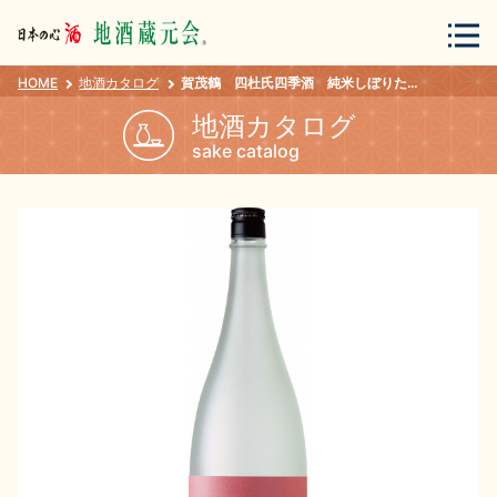
HOME
地酒カタログ
賀茂鶴 四杜氏四季酒 純米しぼりたて 1800ｍｌ
会員登録
ログイン
地酒カタログ
sake catalog
地酒・蔵元について
蔵元紀行
地酒カタログ