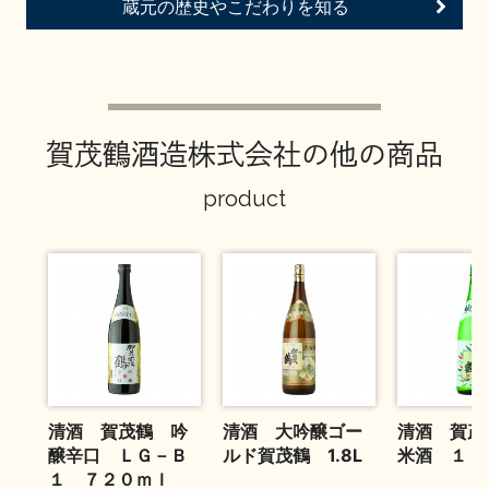
蔵元の歴史やこだわりを知る
お問い合わせ
賀茂鶴酒造株式会社の他の商品
product
清酒 賀茂鶴 吟
清酒 大吟醸ゴー
清酒 賀茂
醸辛口 ＬＧ－Ｂ
ルド賀茂鶴 1.8L
米酒 １．
１ ７２０ｍｌ