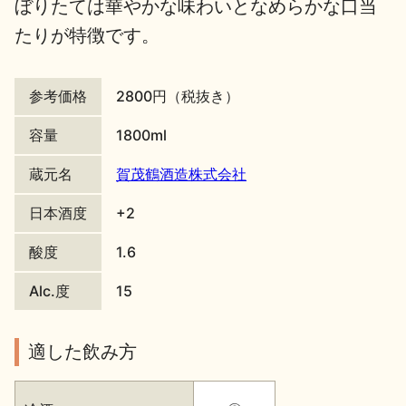
ぼりたては華やかな味わいとなめらかな口当
地酒川柳
地酒小説
たりが特徴です。
参考価格
2800円（税抜き）
容量
1800ml
蔵元名
賀茂鶴酒造株式会社
日本酒の楽しみ方特集
日本酒度
+2
酸度
1.6
地酒・イベント情報
Alc.度
15
適した飲み方