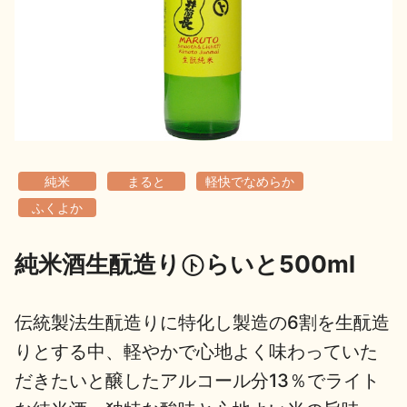
地酒用語集
地酒解体新書
お楽しみコンテンツ
純米
まると
軽快でなめらか
ふくよか
純米酒生酛造り㋣らいと500ml
歳時記
地酒蔵元会検定
伝統製法生酛造りに特化し製造の6割を生酛造
りとする中、軽やかで心地よく味わっていた
だきたいと醸したアルコール分13％でライト