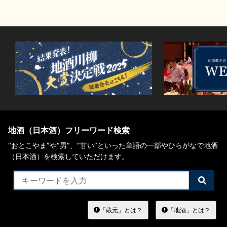
地酒（日本酒）フリーワード検索
“おとこやま”や“男”、”甘い”といった単語の一部やひらがなで地酒
（日本酒）を検索していただけます。
検
索
す
る
「蔵元」とは？
「地酒」とは？