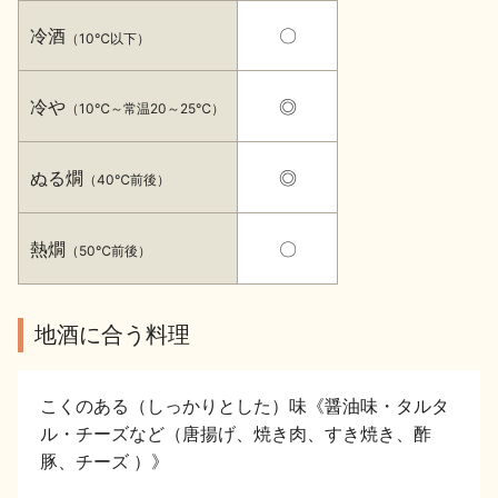
イベント情報TOP
新商品・おすすめ商品
冷酒
〇
（10℃以下）
冷や
◎
（10℃～常温20～25℃）
ぬる燗
◎
（40℃前後）
季節の商品
イベント情報
熱燗
〇
（50℃前後）
地酒に合う料理
地酒蔵元会WEB展示会
地酒蔵元会利酒会
こくのある（しっかりとした）味《醤油味・タルタ
ル・チーズなど（唐揚げ、焼き肉、すき焼き、酢
豚、チーズ ）》
美味しい地酒の選び方
地酒蔵元会とは