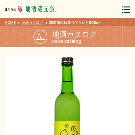
HOME
地酒カタログ
純米酒生酛造り㋣らいと500ml
会員登録
ログイン
地酒カタログ
sake catalog
地酒・蔵元について
蔵元紀行
地酒カタログ