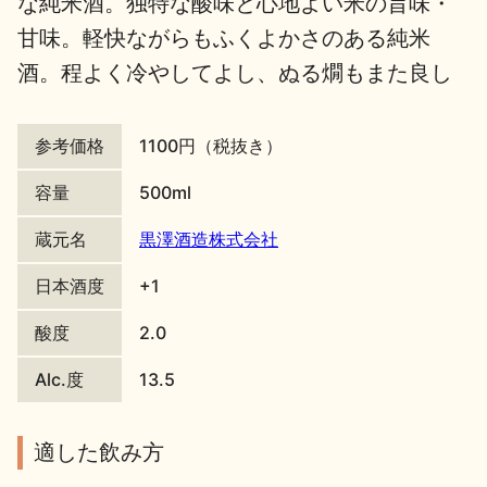
な純米酒。独特な酸味と心地よい米の旨味・
甘味。軽快ながらもふくよかさのある純米
地酒川柳
地酒小説
酒。程よく冷やしてよし、ぬる燗もまた良し
参考価格
1100円（税抜き）
容量
500ml
日本酒の楽しみ方特集
蔵元名
黒澤酒造株式会社
日本酒度
+1
地酒・イベント情報
酸度
2.0
Alc.度
13.5
適した飲み方