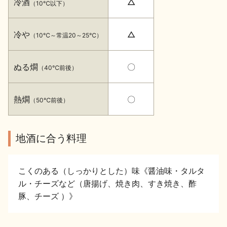
冷酒
△
（10℃以下）
イベント情報TOP
新商品・おすすめ商品
冷や
△
（10℃～常温20～25℃）
ぬる燗
〇
（40℃前後）
季節の商品
イベント情報
熱燗
〇
（50℃前後）
地酒に合う料理
地酒蔵元会WEB展示会
地酒蔵元会利酒会
こくのある（しっかりとした）味《醤油味・タルタ
ル・チーズなど（唐揚げ、焼き肉、すき焼き、酢
豚、チーズ ）》
美味しい地酒の選び方
地酒蔵元会とは