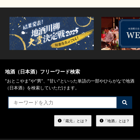
地酒（日本酒）フリーワード検索
“おとこやま”や“男”、”甘い”といった単語の一部やひらがなで地酒
（日本酒）を検索していただけます。
検
索
す
る
「蔵元」とは？
「地酒」とは？