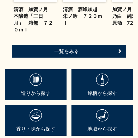
清酒 加賀ノ月
清酒 酒峰加越
加賀ノ月 
本醸造「三日
朱ノ吟 ７２０ｍ
乃白 純米
月」 箱無 ７２
ｌ
原酒 720
０ｍｌ
一覧をみる
造りから探す
銘柄から探す
香り・味から探す
地域から探す