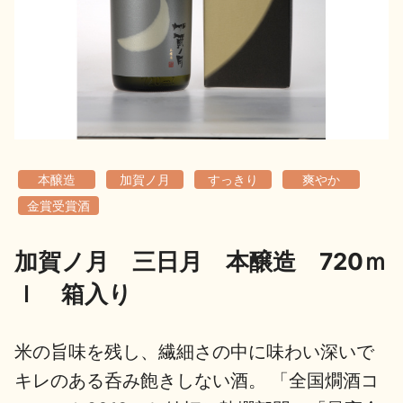
地酒用語集
地酒解体新書
お楽しみコンテンツ
本醸造
加賀ノ月
すっきり
爽やか
金賞受賞酒
加賀ノ月 三日月 本醸造 720ｍ
歳時記
地酒蔵元会検定
ｌ 箱入り
米の旨味を残し、繊細さの中に味わい深いで
キレのある呑み飽きしない酒。 「全国燗酒コ