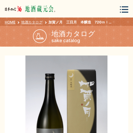
HOME
地酒カタログ
加賀ノ月 三日月 本醸造 720ｍｌ 箱入り
会員登録
ログイン
地酒カタログ
sake catalog
地酒・蔵元について
蔵元紀行
地酒カタログ