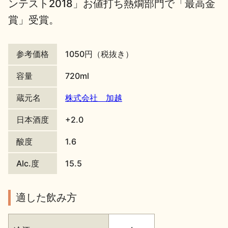
ンテスト2018」お値打ち熱燗部門で「最高金
地酒川柳
地酒小説
賞」受賞。
参考価格
1050円（税抜き）
容量
720ml
蔵元名
株式会社 加越
日本酒の楽しみ方特集
日本酒度
+2.0
酸度
1.6
地酒・イベント情報
Alc.度
15.5
適した飲み方