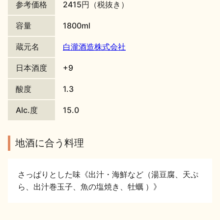
参考価格
2415円（税抜き）
地酒川柳
地酒小説
容量
1800ml
蔵元名
白瀧酒造株式会社
日本酒度
+9
酸度
1.3
日本酒の楽しみ方特集
Alc.度
15.0
地酒・イベント情報
地酒に合う料理
さっぱりとした味《出汁・海鮮など（湯豆腐、天ぷ
ら、出汁巻玉子、魚の塩焼き、牡蠣 ）》