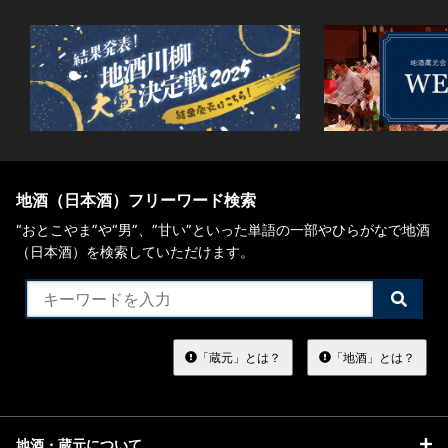
地酒（日本酒）フリーワード検索
“おとこやま”や“男”、”甘い”といった単語の一部やひらがなで地酒
（日本酒）を検索していただけます。
検
索
す
る
「蔵元」とは？
「地酒」とは？
地酒・蔵元について