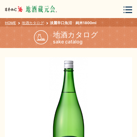
HOME
地酒カタログ
淡麗辛口魚沼 純米1800ml
会員登録
ログイン
地酒カタログ
sake catalog
地酒・蔵元について
蔵元紀行
地酒カタログ