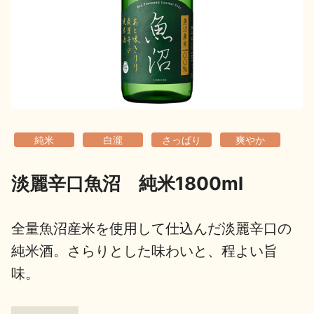
地酒用語集
地酒解体新書
お楽しみコンテンツ
純米
白瀧
さっぱり
爽やか
淡麗辛口魚沼 純米1800ml
歳時記
地酒蔵元会検定
全量魚沼産米を使用して仕込んだ淡麗辛口の
純米酒。さらりとした味わいと、程よい旨
味。