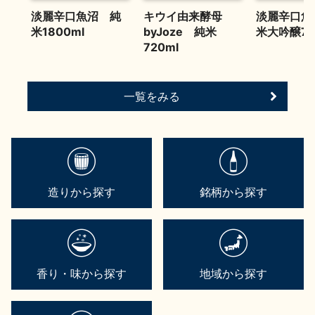
お問い合わせ
淡麗辛口魚沼 純
キウイ由来酵母
淡麗辛口魚
米1800ml
byJoze 純米
米大吟醸72
720ml
一覧をみる
造りから探す
銘柄から探す
香り・味から探す
地域から探す