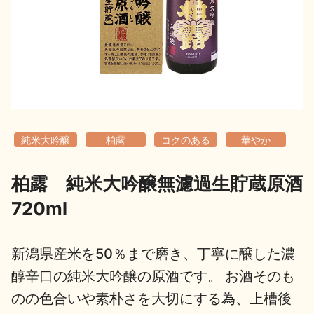
地酒用語集
地酒解体新書
お楽しみコンテンツ
純米大吟醸
柏露
コクのある
華やか
柏露 純米大吟醸無濾過生貯蔵原酒
720ml
歳時記
地酒蔵元会検定
新潟県産米を50％まで磨き、丁寧に醸した濃
醇辛口の純米大吟醸の原酒です。 お酒そのも
のの色合いや素朴さを大切にする為、上槽後