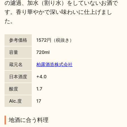
の濾過、加水（割り水）をしていないお酒で
地酒川柳
地酒小説
す。香り華やかで深い味わいに仕上げまし
た。
参考価格
1572円（税抜き）
容量
720ml
日本酒の楽しみ方特集
蔵元名
柏露酒造株式会社
日本酒度
+4.0
地酒・イベント情報
酸度
1.7
Alc.度
17
地酒に合う料理