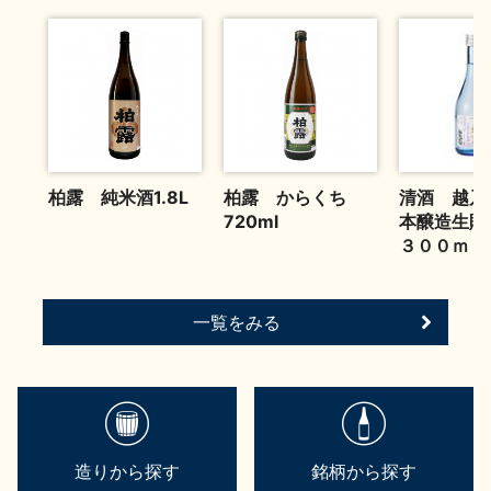
お問い合わせ
柏露 純米酒1.8L
柏露 からくち
清酒 越
720ml
本醸造生
３００ｍｌ
一覧をみる
造りから探す
銘柄から探す