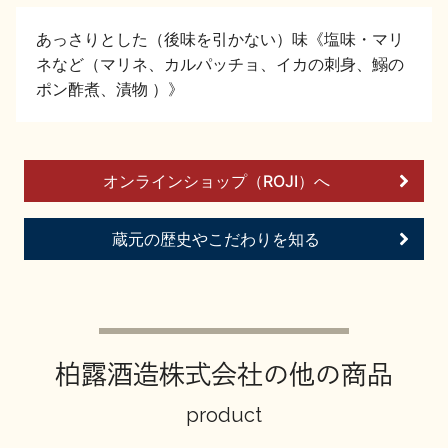
イベント情報TOP
新商品・おすすめ商品
あっさりとした（後味を引かない）味《塩味・マリ
ネなど（マリネ、カルパッチョ、イカの刺身、鰯の
ポン酢煮、漬物 ）》
季節の商品
イベント情報
オンラインショップ（ROJI）へ
蔵元の歴史やこだわりを知る
地酒蔵元会WEB展示会
地酒蔵元会利酒会
柏露酒造株式会社の他の商品
product
美味しい地酒の選び方
地酒蔵元会とは