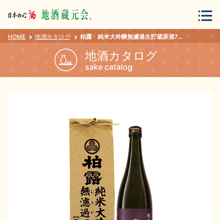
HOME
地酒カタログ
柏露 純米大吟醸無濾過生貯蔵原酒720ml
会員登録
ログイン
地酒カタログ
sake catalog
地酒・蔵元について
蔵元紀行
地酒カタログ