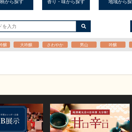
柄から探す
香り・味から探す
地域から探
検
索
す
る
吟醸
大吟醸
さわやか
男山
吟醸