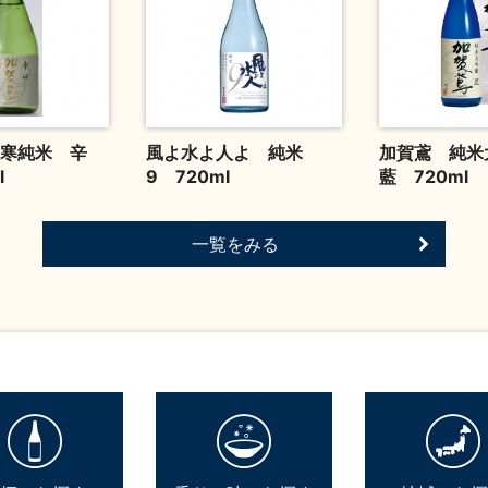
寒純米 辛
風よ水よ人よ 純米
加賀鳶 純
l
9 720ml
藍 720ml
一覧をみる