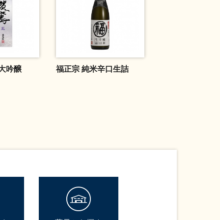
米大吟醸
福正宗 純米辛口生詰