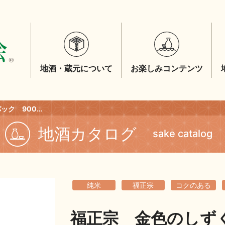
地酒・蔵元について
お楽しみコンテンツ
福正宗 金色のしずく パック 900ml
地酒カタログ
sake catalog
純米
福正宗
コクのある
福正宗 金色のしず