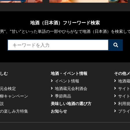
地酒（日本酒）フリーワード検索
や“男”、”甘い”といった単語の一部やひらがなで地酒（日本酒）を検索し
検
索
す
る
しむ
地酒・イベント情報
その他
イベント情報
地酒
元会検定
地酒蔵元会利酒会
サイ
柳キャンペーン
季節商品
サイ
説
美味しい地酒の選び方
利用
の楽しみ方特集
お知らせ
プラ