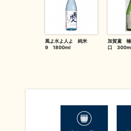
風よ水よ人よ 純米
加賀鳶 極
9 1800ml
口 300m